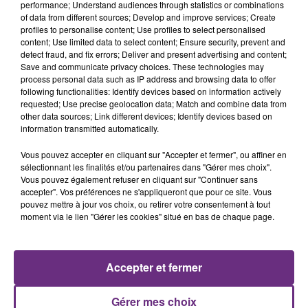
performance; Understand audiences through statistics or combinations
of data from different sources; Develop and improve services; Create
profiles to personalise content; Use profiles to select personalised
content; Use limited data to select content; Ensure security, prevent and
detect fraud, and fix errors; Deliver and present advertising and content;
Save and communicate privacy choices. These technologies may
process personal data such as IP address and browsing data to offer
following functionalities: Identify devices based on information actively
requested; Use precise geolocation data; Match and combine data from
DJ SNAKE FEAT. JUSTIN BIEBER
MYLES SMITH & NIALL HORAN
other data sources; Link different devices; Identify devices based on
Let Me Love You
Drive Safe
information transmitted automatically.
8h37
8h37
8h34
8h34
Vous pouvez accepter en cliquant sur "Accepter et fermer", ou affiner en
sélectionnant les finalités et/ou partenaires dans "Gérer mes choix".
Vous pouvez également refuser en cliquant sur "Continuer sans
accepter". Vos préférences ne s'appliqueront que pour ce site. Vous
pouvez mettre à jour vos choix, ou retirer votre consentement à tout
moment via le lien "Gérer les cookies" situé en bas de chaque page.
Accepter et fermer
ALEX WARREN
TEMPER CITY
Gérer mes choix
Ordinary
Self Aware