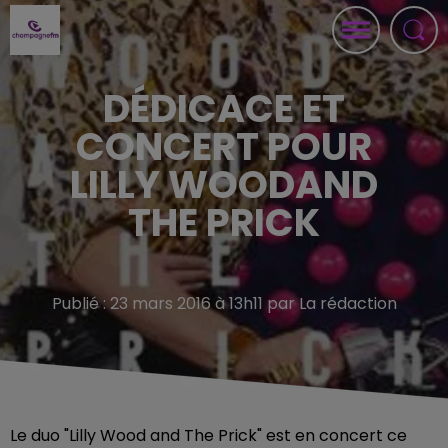
DÉDICACE ET
CONCERT POUR
LILLY WOODAND
THE PRICK
Publié : 23 mars 2016 à 13h11 par La rédaction
Le duo "Lilly Wood and The Prick" est en concert ce