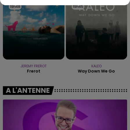
19h48
19h48
19h45
19h45
JEREMY FREROT
KALEO
Frerot
Way Down We Go
A L'ANTENNE