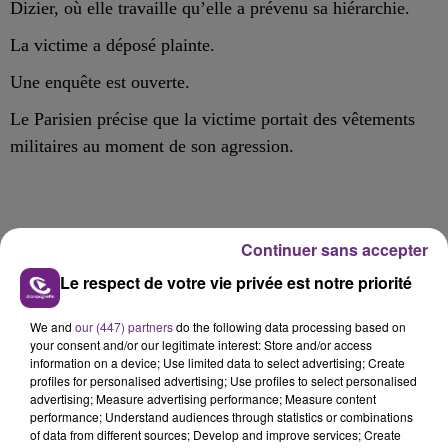
Dizier, où elle travaille qu’elle a prévenu sa hiérarchie.
La victime a déposé plainte.
Une enquête est ouverte.
Le Parisien précise que la victime portait des vêtements
militaires au moment de son agression.
Continuer sans accepter
FIL D'ACTU
Le respect de votre vie privée est notre priorité
We and
our (447) partners
do the following data processing based on
your consent and/or our legitimate interest: Store and/or access
information on a device; Use limited data to select advertising; Create
profiles for personalised advertising; Use profiles to select personalised
advertising; Measure advertising performance; Measure content
performance; Understand audiences through statistics or combinations
of data from different sources; Develop and improve services; Create