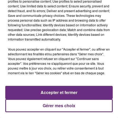
profiles to personalise content; Use profiles to select personalised
content; Use limited data to select content; Ensure security, prevent and
11h37
detect fraud, and fix errors; Deliver and present advertising and content;
LA CENTRALE NUCLÉAIRE DE CHOOZ
Save and communicate privacy choices. These technologies may
TOUJOURS À L'ARRÊT
process personal data such as IP address and browsing data to offer
Cela fait déjà une semaine que la centrale
following functionalities: Identify devices based on information actively
requested; Use precise geolocation data; Match and combine data from
nucléaire ardennaise est à l'arrêt. Une situation
other data sources; Link different devices; Identify devices based on
justifiée par la sécheresse intense qui est toujours
information transmitted automatically.
présente.
Vous pouvez accepter en cliquant sur "Accepter et fermer", ou affiner en
sélectionnant les finalités et/ou partenaires dans "Gérer mes choix".
Vous pouvez également refuser en cliquant sur "Continuer sans
accepter". Vos préférences ne s'appliqueront que pour ce site. Vous
pouvez mettre à jour vos choix, ou retirer votre consentement à tout
10h16
moment via le lien "Gérer les cookies" situé en bas de chaque page.
LE MAGASIN JOUÉCLUB DE REIMS FERME
SES PORTES
C'était l'une des institutions du centre-ville
Accepter et fermer
rémois. Le magasin JouéClub est contraint de
fermer ses portes.
Gérer mes choix
TITRES DIFFUSÉS