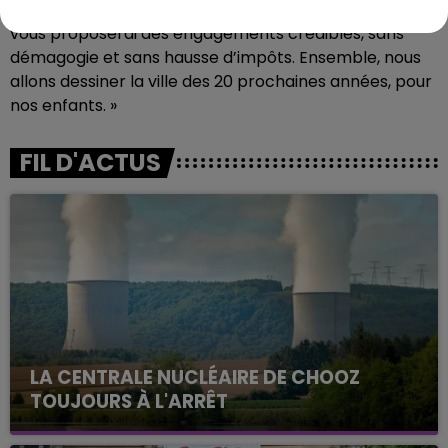
la même détermination, avec la même passion. Je
vous proposerai des engagements crédibles, sans
démagogie et sans hausse d’impôts. Ensemble, nous
allons dessiner la ville des 20 prochaines années, pour
nos enfants. »
FIL D'ACTUS
LA CENTRALE NUCLÉAIRE DE CHOOZ
TOUJOURS À L'ARRÊT
Cela fait déjà une semaine que la centrale