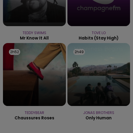
TEDDY SWIMS
TOVE LO
Mr Know It All
Habits (stay High)
2h52
2h52
2h49
2h49
TEDDYBEAR
JONAS BROTHERS
Chaussures Roses
Only Human