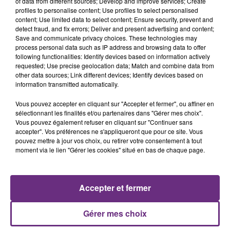
of data from different sources; Develop and improve services; Create
terrain de sport à moins de 300 m de chez lui car ce
profiles to personalise content; Use profiles to select personalised
sont deux enjeux de santé publique qui me tiennent à
content; Use limited data to select content; Ensure security, prevent and
cœur. Je proposerai de rassembler Reims, de réunir
detect fraud, and fix errors; Deliver and present advertising and content;
Save and communicate privacy choices. These technologies may
les deux parties de notre ville et de rassembler les
process personal data such as IP address and browsing data to offer
Rémois autour de projets et de moments forts.
following functionalities: Identify devices based on information actively
Ensemble, nous allons continuer à faire de Reims la
requested; Use precise geolocation data; Match and combine data from
other data sources; Link different devices; Identify devices based on
ville où l'on souhaite vivre et travailler. »
information transmitted automatically.
Arnaud Robinet aborde cette campagne avec
Vous pouvez accepter en cliquant sur "Accepter et fermer", ou affiner en
humilité et responsabilité, conscient que ce ne sont ni
sélectionnant les finalités et/ou partenaires dans "Gérer mes choix".
les instituts de sondages, ni les médias, mais bien les
Vous pouvez également refuser en cliquant sur "Continuer sans
Rémoises et les Rémois qui seront les seuls à choisir le
accepter". Vos préférences ne s'appliqueront que pour ce site. Vous
pouvez mettre à jour vos choix, ou retirer votre consentement à tout
futur Maire de Reims en mars prochain.
moment via le lien "Gérer les cookies" situé en bas de chaque page.
« Durant ces prochaines semaines, comme je le fais
depuis 6 ans, j’irai à la rencontre de chacun d’entre
vous, où que vous habitiez, quelle que soit votre vie,
Accepter et fermer
votre histoire. Je ne suis pas le candidat d’un parti,
d’une étiquette car je suis et je veux être le Maire de
Gérer mes choix
tous les Rémois. Je serai au quotidien à vos côtés, avec