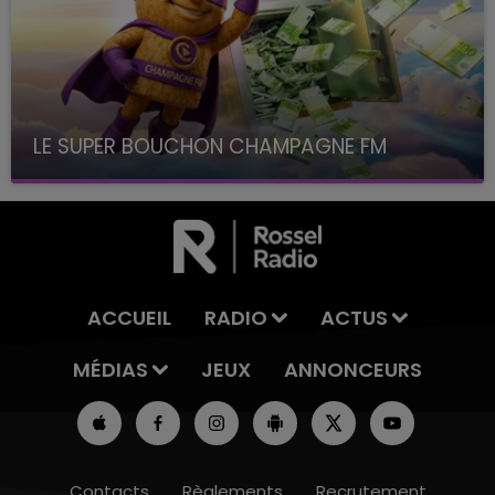
LE SUPER BOUCHON CHAMPAGNE FM
avec La Famille Champagne FM, à 8H10
ACCUEIL
RADIO
ACTUS
MÉDIAS
JEUX
ANNONCEURS
Contacts
Règlements
Recrutement