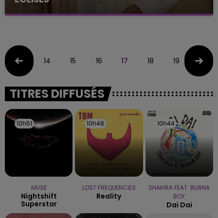
Le chanteur se produira dans deux églises
marnaises
14
15
16
17
18
19
20
TITRES DIFFUSÉS
10h51
10h51
10h48
10h48
10h44
10h44
MUSE
LOST FREQUENCIES
SHAKIRA FEAT. BURNA
Nightshift
Reality
BOY
Superstar
Dai Dai