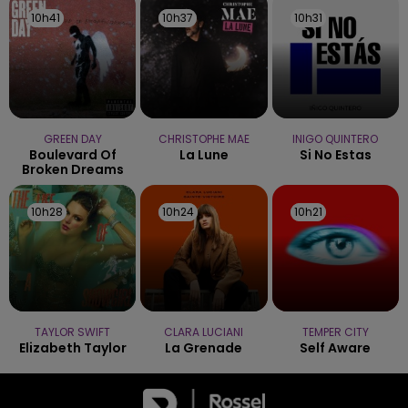
10h41
10h41
10h37
10h37
10h31
10h31
GREEN DAY
CHRISTOPHE MAE
INIGO QUINTERO
Boulevard Of
La Lune
Si No Estas
Broken Dreams
10h28
10h28
10h24
10h24
10h21
10h21
TAYLOR SWIFT
CLARA LUCIANI
TEMPER CITY
Elizabeth Taylor
La Grenade
Self Aware