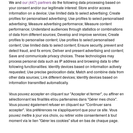
We and
our (447) partners
do the following data processing based on
your consent and/or our legitimate interest: Store and/or access
information on a device; Use limited data to select advertising; Create
profiles for personalised advertising; Use profiles to select personalised
advertising; Measure advertising performance; Measure content
performance; Understand audiences through statistics or combinations
of data from different sources; Develop and improve services; Create
profiles to personalise content; Use profiles to select personalised
content; Use limited data to select content; Ensure security, prevent and
detect fraud, and fix errors; Deliver and present advertising and content;
Save and communicate privacy choices. These technologies may
process personal data such as IP address and browsing data to offer
8 mars 2019
LE NOUVEL ALBUM DE KEEN'V EST
following functionalities: Identify devices based on information actively
requested; Use precise geolocation data; Match and combine data from
DISPONIBLE
other data sources; Link different devices; Identify devices based on
Les fans l'attendaient avec impatience, il est
information transmitted automatically.
enfin là !
Vous pouvez accepter en cliquant sur "Accepter et fermer", ou affiner en
sélectionnant les finalités et/ou partenaires dans "Gérer mes choix".
Vous pouvez également refuser en cliquant sur "Continuer sans
accepter". Vos préférences ne s'appliqueront que pour ce site. Vous
pouvez mettre à jour vos choix, ou retirer votre consentement à tout
moment via le lien "Gérer les cookies" situé en bas de chaque page.