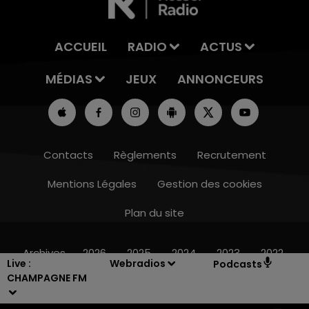
ACCUEIL
RADIO
ACTUS
MÉDIAS
JEUX
ANNONCEURS
Contacts
Règlements
Recrutement
Mentions Légales
Gestion des cookies
Plan du site
19h00 - 19h15
LA POP MACHINE - CHAMPAGNE FM
Archives
2026
2025
2024
2023
2022
Live :
Webradios
Podcasts
CHAMPAGNE FM