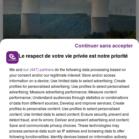
LA CENTRALE NUCLÉAIRE DE CHOOZ
Continuer sans accepter
TOUJOURS À L'ARRÊT
Le respect de votre vie privée est notre priorité
Cela fait déjà une semaine que la centrale
nucléaire ardennaise est à l'arrêt. Une situation
We and
our (447) partners
do the following data processing based on
justifiée par la sécheresse intense qui est toujours
your consent and/or our legitimate interest: Store and/or access
présente.
information on a device; Use limited data to select advertising; Create
profiles for personalised advertising; Use profiles to select personalised
advertising; Measure advertising performance; Measure content
performance; Understand audiences through statistics or combinations
of data from different sources; Develop and improve services; Create
profiles to personalise content; Use profiles to select personalised
content; Use limited data to select content; Ensure security, prevent and
detect fraud, and fix errors; Deliver and present advertising and content;
LE MAGASIN JOUÉCLUB DE REIMS FERME
Save and communicate privacy choices. These technologies may
SES PORTES
process personal data such as IP address and browsing data to offer
C'était l'une des institutions du centre-ville
following functionalities: Identify devices based on information actively