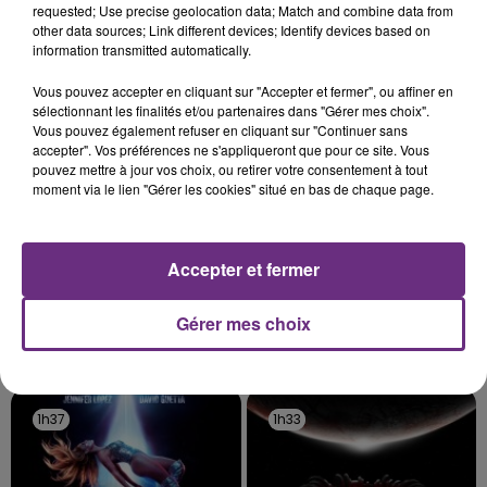
requested; Use precise geolocation data; Match and combine data from
rémois. Le magasin JouéClub est contraint de
other data sources; Link different devices; Identify devices based on
fermer ses portes.
information transmitted automatically.
TITRES DIFFUSÉS
Vous pouvez accepter en cliquant sur "Accepter et fermer", ou affiner en
sélectionnant les finalités et/ou partenaires dans "Gérer mes choix".
1h43
1h43
1h40
1h40
Vous pouvez également refuser en cliquant sur "Continuer sans
accepter". Vos préférences ne s'appliqueront que pour ce site. Vous
pouvez mettre à jour vos choix, ou retirer votre consentement à tout
moment via le lien "Gérer les cookies" situé en bas de chaque page.
Accepter et fermer
Gérer mes choix
JEREMY FREROT
ADELE
Frerot
Someone Like You
1h37
1h37
1h33
1h33