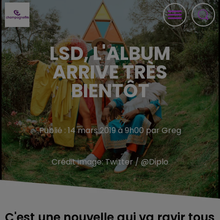
LSD, L'ALBUM
ARRIVE TRÈS
BIENTÔT
Publié : 14 mars 2019 à 9h00 par Greg
Crédit image:
Twitter / @Diplo
C'est une nouvelle qui va ravir tous