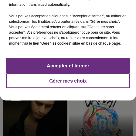
information transmitted automatically.
Vous pouvez accepter en cliquant sur "Accepter et fermer", ou affiner en
15h10
15h10
15h07
15h07
sélectionnant les finalités et/ou partenaires dans "Gérer mes choix".
Vous pouvez également refuser en cliquant sur "Continuer sans
accepter". Vos préférences ne s'appliqueront que pour ce site. Vous
pouvez mettre à jour vos choix, ou retirer votre consentement à tout
moment via le lien "Gérer les cookies" situé en bas de chaque page.
Accepter et fermer
Cats On Trees
OFENBACH & STARSAILOR
Gérer mes choix
Sirens Call
Four To The Floor
15h04
15h04
15h01
15h01