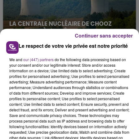
LA CENTRALE NUCLÉAIRE DE CHOOZ
TOUJOURS À L'ARRÊT
Continuer sans accepter
Cela fait déjà une semaine que la centrale
Le respect de votre vie privée est notre priorité
nucléaire ardennaise est à l'arrêt. Une situation
justifiée par la sécheresse intense qui est toujours
We and
our (447) partners
do the following data processing based on
présente.
your consent and/or our legitimate interest: Store and/or access
information on a device; Use limited data to select advertising; Create
profiles for personalised advertising; Use profiles to select personalised
advertising; Measure advertising performance; Measure content
performance; Understand audiences through statistics or combinations
of data from different sources; Develop and improve services; Create
profiles to personalise content; Use profiles to select personalised
LE MAGASIN JOUÉCLUB DE REIMS FERME
content; Use limited data to select content; Ensure security, prevent and
SES PORTES
detect fraud, and fix errors; Deliver and present advertising and content;
Save and communicate privacy choices. These technologies may
C'était l'une des institutions du centre-ville
process personal data such as IP address and browsing data to offer
rémois. Le magasin JouéClub est contraint de
following functionalities: Identify devices based on information actively
fermer ses portes.
requested; Use precise geolocation data; Match and combine data from
TITRES DIFFUSÉS
other data sources; Link different devices; Identify devices based on