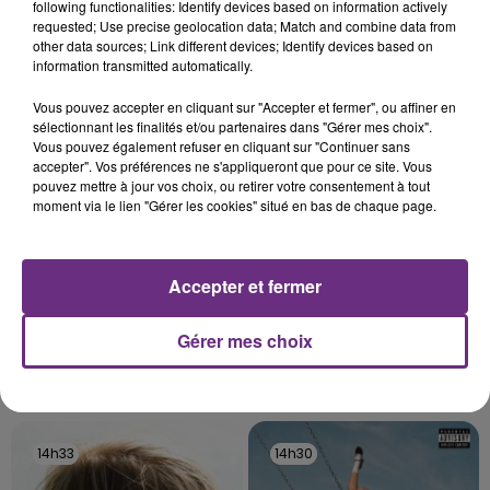
following functionalities: Identify devices based on information actively
C'était l'une des institutions du centre-ville
requested; Use precise geolocation data; Match and combine data from
other data sources; Link different devices; Identify devices based on
rémois. Le magasin JouéClub est contraint de
information transmitted automatically.
fermer ses portes.
TITRES DIFFUSÉS
Vous pouvez accepter en cliquant sur "Accepter et fermer", ou affiner en
sélectionnant les finalités et/ou partenaires dans "Gérer mes choix".
Vous pouvez également refuser en cliquant sur "Continuer sans
14h40
14h40
14h37
14h37
accepter". Vos préférences ne s'appliqueront que pour ce site. Vous
pouvez mettre à jour vos choix, ou retirer votre consentement à tout
moment via le lien "Gérer les cookies" situé en bas de chaque page.
Accepter et fermer
Gérer mes choix
MYLES SMITH
TEMPER CITY
Nice To Meet You
Self Aware
14h33
14h33
14h30
14h30