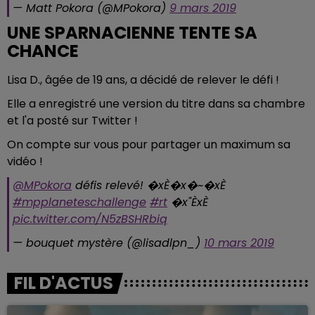
— Matt Pokora (@MPokora)
9 mars 2019
UNE SPARNACIENNE TENTE SA
CHANCE
Lisa D., âgée de 19 ans, a décidé de relever le défi !
Elle a enregistré une version du titre dans sa chambre
et l'a posté sur Twitter !
On compte sur vous pour partager un maximum sa
vidéo !
@MPokora
défis relevé! �xÈ�x�~�xÈ
#mpplaneteschallenge
#rt
�x"ÈxÈ
pic.twitter.com/N5zBSHRbiq
— bouquet mystère (@lisadlpn_)
10 mars 2019
FIL D'ACTUS