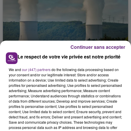
Continuer sans accepter
LA CENTRALE NUCLÉAIRE DE CHOOZ
TOUJOURS À L'ARRÊT
Le respect de votre vie privée est notre priorité
Cela fait déjà une semaine que la centrale
We and
our (447) partners
do the following data processing based on
nucléaire ardennaise est à l'arrêt. Une situation
your consent and/or our legitimate interest: Store and/or access
justifiée par la sécheresse intense qui est toujours
information on a device; Use limited data to select advertising; Create
présente.
profiles for personalised advertising; Use profiles to select personalised
advertising; Measure advertising performance; Measure content
performance; Understand audiences through statistics or combinations
of data from different sources; Develop and improve services; Create
profiles to personalise content; Use profiles to select personalised
content; Use limited data to select content; Ensure security, prevent and
detect fraud, and fix errors; Deliver and present advertising and content;
LE MAGASIN JOUÉCLUB DE REIMS FERME
Save and communicate privacy choices. These technologies may
process personal data such as IP address and browsing data to offer
SES PORTES