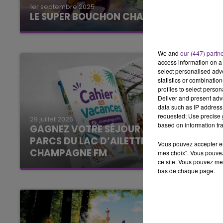
1er septembre 2025
10h00 - 14h00
LE SUPER BOUCHON CHAMPAGNE FM
LE TICKET DE CAISSE
avec La Famille Champagne FM, à 8H10
We and
our (447) partn
access information on a 
select personalised ad
statistics or combinatio
profiles to select person
Deliver and present adv
data such as IP address 
requested; Use precise g
29 juillet 2026
based on information tra
GAGNEZ VOTRE SÉJOUR AU CENTER
PARCS DU LAC D’AILETTE AVEC
Vous pouvez accepter en 
CHAMPAGNE FM
mes choix". Vous pouvez
ce site. Vous pouvez met
La Famille de l'été
bas de chaque page.