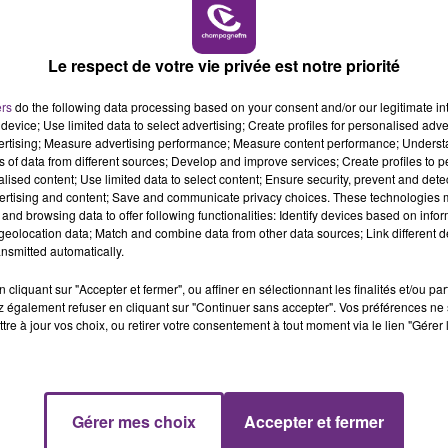
GAGNEZ VOS INVITATIONS VIP POUR LES
14h00 - 15h00
CONCERTS DE FOIRE EN SCÈNE 2026
LA RADIO POP
La Famille de l'été
Le respect de votre vie privée est notre priorité
ers
do the following data processing based on your consent and/or our legitimate int
device; Use limited data to select advertising; Create profiles for personalised adver
vertising; Measure advertising performance; Measure content performance; Unders
ns of data from different sources; Develop and improve services; Create profiles to 
alised content; Use limited data to select content; Ensure security, prevent and detect
ertising and content; Save and communicate privacy choices. These technologies
and browsing data to offer following functionalities: Identify devices based on infor
eolocation data; Match and combine data from other data sources; Link different de
nsmitted automatically.
24 juillet 2026
GAGNEZ VOS ENTRÉES POUR LES
cliquant sur "Accepter et fermer", ou affiner en sélectionnant les finalités et/ou pa
GROTTES DE HAN !
 également refuser en cliquant sur "Continuer sans accepter". Vos préférences ne 
tre à jour vos choix, ou retirer votre consentement à tout moment via le lien "Gérer 
La Famille de l'été
Gérer mes choix
Accepter et fermer