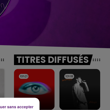
TITRES DIFFUSÉS
10h21
10h21
10h18
10h18
uer sans accepter