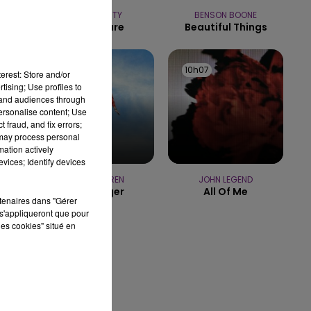
15h00 - 19h00
TEMPER CITY
BENSON BOONE
LE CLUB CHAMPAGNE FM
Self Aware
Beautiful Things
10h10
10h10
10h07
10h07
erest: Store and/or
tising; Use profiles to
tand audiences through
personalise content; Use
 fraud, and fix errors;
 may process personal
mation actively
vices; Identify devices
ALEX WARREN
JOHN LEGEND
Passenger
All Of Me
rtenaires dans "Gérer
s'appliqueront que pour
les cookies" situé en