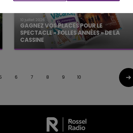
10 juillet 2026
GAGNEZ VOS PLACES POUR LE
SPECTACLE « FOLLES ANNÉES » DE LA
CASSINE
Le Cahier de Vacances
5
6
7
8
9
10