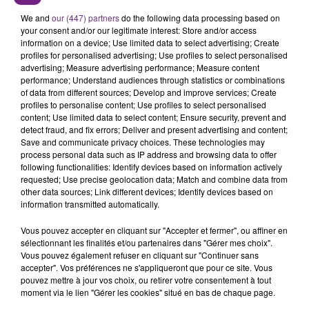
29 mai 2026
We and
our (447) partners
do the following data processing based on
GAGNEZ VOS PLACES POUR LA POULE DES
your consent and/or our legitimate interest: Store and/or access
CHAMPS
information on a device; Use limited data to select advertising; Create
profiles for personalised advertising; Use profiles to select personalised
Le Club Champagne FM
advertising; Measure advertising performance; Measure content
performance; Understand audiences through statistics or combinations
of data from different sources; Develop and improve services; Create
profiles to personalise content; Use profiles to select personalised
content; Use limited data to select content; Ensure security, prevent and
detect fraud, and fix errors; Deliver and present advertising and content;
Save and communicate privacy choices. These technologies may
process personal data such as IP address and browsing data to offer
following functionalities: Identify devices based on information actively
requested; Use precise geolocation data; Match and combine data from
29 mai 2026
other data sources; Link different devices; Identify devices based on
GAGNEZ VOS PLACES VIP POUR LA SOIRÉE
information transmitted automatically.
BLANCHE AUX CRAYÈRES AVEC...
Vous pouvez accepter en cliquant sur "Accepter et fermer", ou affiner en
La Famille Champagne FM
sélectionnant les finalités et/ou partenaires dans "Gérer mes choix".
Vous pouvez également refuser en cliquant sur "Continuer sans
accepter". Vos préférences ne s'appliqueront que pour ce site. Vous
pouvez mettre à jour vos choix, ou retirer votre consentement à tout
moment via le lien "Gérer les cookies" situé en bas de chaque page.