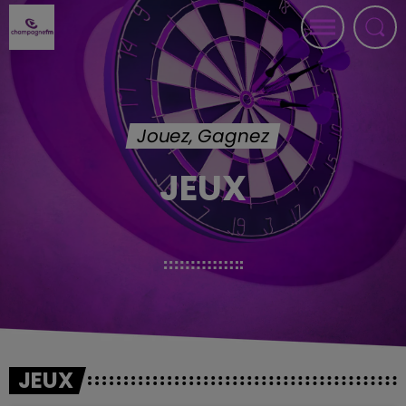
Jouez, Gagnez
JEUX
JEUX