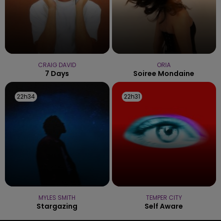
CRAIG DAVID
ORIA
7 Days
Soiree Mondaine
22h34
22h34
22h31
22h31
MYLES SMITH
TEMPER CITY
Stargazing
Self Aware