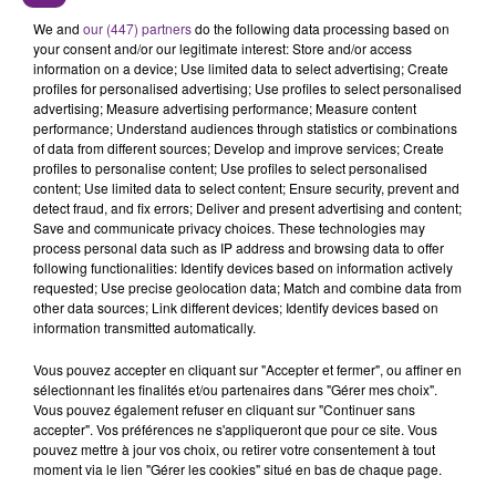
24 avril 2026
We and
our (447) partners
do the following data processing based on
GAGNEZ VOS PLACES POUR LE FESTIVAL
your consent and/or our legitimate interest: Store and/or access
MÉDIÉVAL AU CHÂTEAU FORT DE SEDAN!
information on a device; Use limited data to select advertising; Create
profiles for personalised advertising; Use profiles to select personalised
La Famille Champagne FM
advertising; Measure advertising performance; Measure content
performance; Understand audiences through statistics or combinations
of data from different sources; Develop and improve services; Create
profiles to personalise content; Use profiles to select personalised
content; Use limited data to select content; Ensure security, prevent and
detect fraud, and fix errors; Deliver and present advertising and content;
Save and communicate privacy choices. These technologies may
process personal data such as IP address and browsing data to offer
following functionalities: Identify devices based on information actively
requested; Use precise geolocation data; Match and combine data from
17 avril 2026
other data sources; Link different devices; Identify devices based on
GAGNEZ VOS PLACES POUR LE MATCH DU
information transmitted automatically.
CHAMPAGNE BASKET CONTRE ORLÉANS!
Vous pouvez accepter en cliquant sur "Accepter et fermer", ou affiner en
Le Club Champagne FM
sélectionnant les finalités et/ou partenaires dans "Gérer mes choix".
Vous pouvez également refuser en cliquant sur "Continuer sans
accepter". Vos préférences ne s'appliqueront que pour ce site. Vous
pouvez mettre à jour vos choix, ou retirer votre consentement à tout
moment via le lien "Gérer les cookies" situé en bas de chaque page.