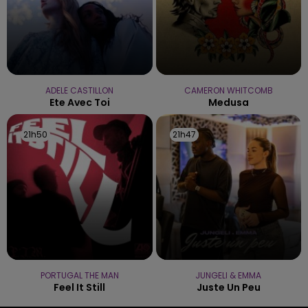
ADELE CASTILLON
CAMERON WHITCOMB
Ete Avec Toi
Medusa
21h50
21h50
21h47
21h47
PORTUGAL THE MAN
JUNGELI & EMMA
Feel It Still
Juste Un Peu