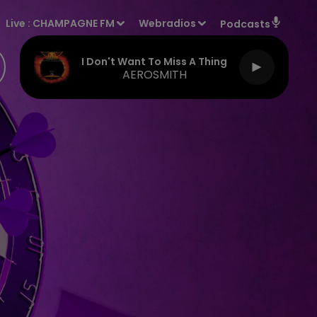
Live :
CHAMPAGNE FM
Webradios
Podcasts
I Don't Want To Miss A Thing
AEROSMITH