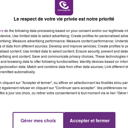
GAGNEZ VOS PLACES POUR LE MATCH
DU CHAMPAGNE BASKET CONTRE LA...
14h00 - 15h00
LA RADIO POP
Le Club Champagne FM
Le respect de votre vie privée est notre priorité
ers
do the following data processing based on your consent and/or our legitimate int
device; Use limited data to select advertising; Create profiles for personalised adver
vertising; Measure advertising performance; Measure content performance; Unders
ns of data from different sources; Develop and improve services; Create profiles to 
alised content; Use limited data to select content; Ensure security, prevent and detect
ertising and content; Save and communicate privacy choices. These technologies
and browsing data to offer following functionalities: Identify devices based on infor
eolocation data; Match and combine data from other data sources; Link different de
nsmitted automatically.
2 mars 2026
GAGNEZ VOS CARTES POUR LA FOIRE DE
cliquant sur "Accepter et fermer", ou affiner en sélectionnant les finalités et/ou pa
MARS À TROYES !
 également refuser en cliquant sur "Continuer sans accepter". Vos préférences ne 
tre à jour vos choix, ou retirer votre consentement à tout moment via le lien "Gérer 
Le Club Champagne FM
Gérer mes choix
Accepter et fermer