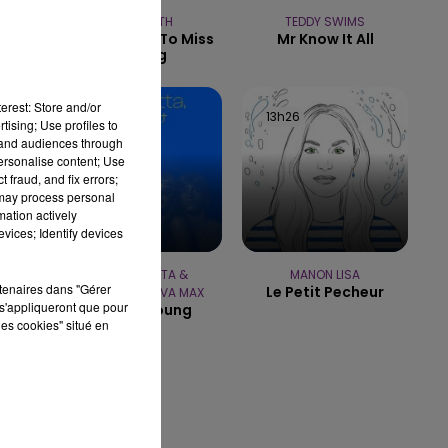
AEROSMITH
TEDDY SWIMS
15h00 - 19h00
I Don't Want To Miss
Mr Know It All
LE CLUB CHAMPAGNE FM
A Thing
erest: Store and/or
13h28
13h28
13h26
13h26
tising; Use profiles to
tand audiences through
personalise content; Use
 fraud, and fix errors;
 may process personal
mation actively
vices; Identify devices
DAVID GUETTA &
MANON LISA
rtenaires dans "Gérer
Le Petit Pecheur
ALPHAVILLE & AVA MAX
s'appliqueront que pour
Forever Young
les cookies" situé en