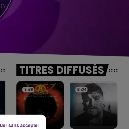
TITRES DIFFUSÉS
13h38
13h38
13h34
13h34
uer sans accepter