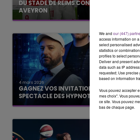
DU STADE DE REIMS CONTRE RODEZ
AVEYRON
10h00 - 14h00
LE TICKET DE CAISSE
Le Club Champagne FM
We and
our (447) partn
access information on a 
select personalised ad
statistics or combinatio
profiles to select person
Deliver and present adv
data such as IP address 
requested; Use precise g
based on information tra
4 mars 2026
GAGNEZ VOS INVITATIONS POUR LE
Vous pouvez accepter en 
SPECTACLE DES HYPNOTISEURS !
mes choix". Vous pouvez
ce site. Vous pouvez met
Le Club Champagne FM
bas de chaque page.