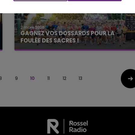
2 mars 2026
GAGNEZ VOS DOSSARDS POUR LA
FOULÉE DES SACRES !
Le Club Champagne FM
8
9
10
11
12
13