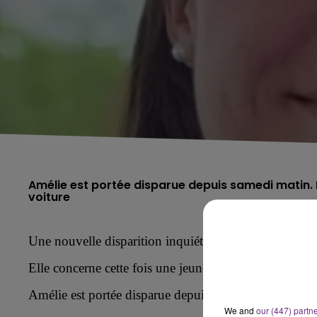
Amélie est portée disparue depuis samedi matin. El
voiture
Une nouvelle disparition inquiétante dans le départe
Elle concerne cette fois une jeune femme de 27 ans.
Amélie
est portée disparue depuis
samedi
matin.
We and
our (447) partn