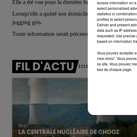
Elle a été vue pour la dernière fois au volant de sa 
access information on a 
select personalised ad
15h00 - 19h00
Lorsqu'elle a quitté son domicile au Gault-Soigny, l
statistics or combinatio
LE CLUB CHAMPAGNE FM
profiles to select person
jogging gris.
Deliver and present adv
data such as IP address 
Toute information serait précieuse pour la retrouver,
p
requested; Use precise g
based on information tra
Vous pouvez accepter en 
mes choix". Vous pouvez
FIL D'ACTU
ce site. Vous pouvez met
bas de chaque page.
19h00 - 19h15
FM
LA POP MACHINE - CHAMPAG
11h37
LA CENTRALE NUCLÉAIRE DE CHOOZ