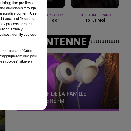
tising; Use profiles to
tand audiences through
19h15 - 20h00
personalise content; Use
LA RADIO POP
OFENBACH & STARSAILOR
GUILLAUME GRAND
 fraud, and fix errors;
Four To The Floor
Toi Et Moi
 may process personal
mation actively
vices; Identify devices
A L'ANTENNE
rtenaires dans "Gérer
s'appliqueront que pour
les cookies" situé en
5h00 - 6h00
LE BEST OF DE LA FAMILLE
CHAMPAGNE FM