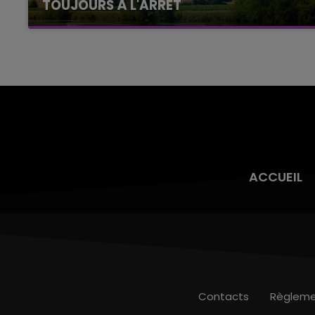
TOUJOURS À L'ARRÊT
Cela fait déjà une semaine que la centrale
nucléaire ardennaise est à l'arrêt. Une situation
justifiée par la sécheresse intense qui est
toujours présente.
ACCUEIL
Contacts
Règleme