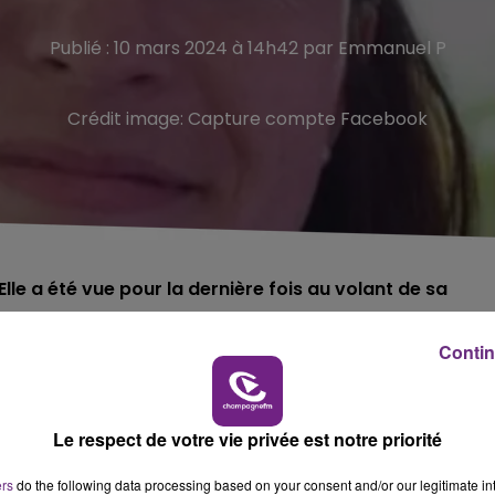
Publié : 10 mars 2024 à 14h42 par Emmanuel P
Crédit image:
Capture compte Facebook
le a été vue pour la dernière fois au volant de sa
Contin
ment de la Marne.
Le respect de votre vie privée est notre priorité
ers
do the following data processing based on your consent and/or our legitimate int