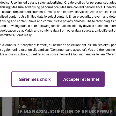
Polo grise immatriculée FN-793-HR.
device; Use limited data to select advertising; Create profiles for personalised adver
vertising; Measure advertising performance; Measure content performance; Unders
19h00 - 19h15
a jeune femme portait un sweat bleu marine à capuche et un
ns of data from different sources; Develop and improve services; Create profiles to 
LA POP MACHINE - CHAMPAGNE FM
alised content; Use limited data to select content; Ensure security, prevent and detect
ertising and content; Save and communicate privacy choices. These technologies
and browsing data to offer following functionalities: Identify devices based on infor
récise l’appel de sa sœur sur Facebook
.
eolocation data; Match and combine data from other data sources; Link different de
nsmitted automatically.
cliquant sur "Accepter et fermer", ou affiner en sélectionnant les finalités et/ou pa
 également refuser en cliquant sur "Continuer sans accepter". Vos préférences ne 
tre à jour vos choix, ou retirer votre consentement à tout moment via le lien "Gérer 
Gérer mes choix
Accepter et fermer
19h15 - 20h00
NE FM
LA RADIO POP
10h16
LE MAGASIN JOUÉCLUB DE REIMS FERME