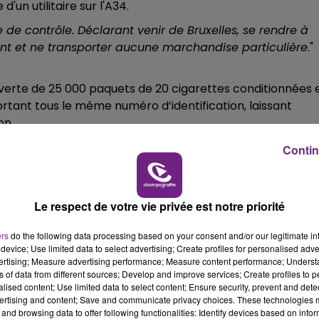
'un utilitaire sur l'A34.
7h00 - 11h00
BEST OF
 de contrôle. Déclarant venir de Bruxelles, se rendre à
ment et ne transporter aucune marchandise particulière
."
ouverte de 25 000 paquets de 20 cigarettes conditionnées 
rtant tous le même numéro d’identification, laissant
on.
é.
Contin
u véhicule déjà chargé à Bruxelles et avoir pour mission
tion de 1 000 euros
" .
Le respect de votre vie privée est notre priorité
la justice pour répondre de ses actes.
ers
do the following data processing based on your consent and/or our legitimate int
device; Use limited data to select advertising; Create profiles for personalised adver
vertising; Measure advertising performance; Measure content performance; Unders
11h00 - 16h00
ns of data from different sources; Develop and improve services; Create profiles to 
Le week-end Champagne FM
alised content; Use limited data to select content; Ensure security, prevent and detect
ertising and content; Save and communicate privacy choices. These technologies
and browsing data to offer following functionalities: Identify devices based on infor