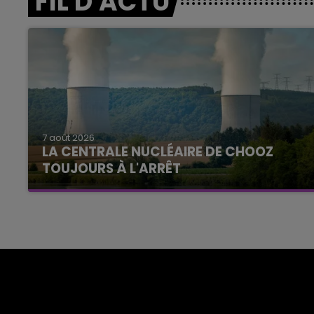
FIL D'ACTU
7 août 2026
LA CENTRALE NUCLÉAIRE DE CHOOZ
TOUJOURS À L'ARRÊT
Cela fait déjà une semaine que la centrale
nucléaire ardennaise est à l'arrêt. Une situation
justifiée par la sécheresse intense qui est
toujours présente.