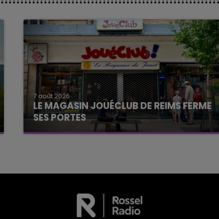
7 août 2026
LE MAGASIN JOUÉCLUB DE REIMS FERME
SES PORTES
C'était l'une des institutions du centre-ville
rémois. Le magasin JouéClub est contraint de
fermer ses portes.