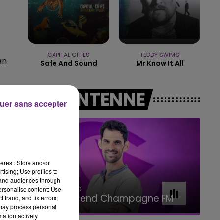
11h00 - 16h00
LE WEEK-END CHAMPAGNE FM
CAPITAL CITIES
TEDDY SWIMS
en
Safe And Sound
Mr Know It All
A L'ANTENNE
uer sans accepter
erest: Store and/or
tising; Use profiles to
tand audiences through
16h00 - 20h00
personalise content; Use
Le Week-end Champagne FM
 fraud, and fix errors;
 may process personal
mation actively