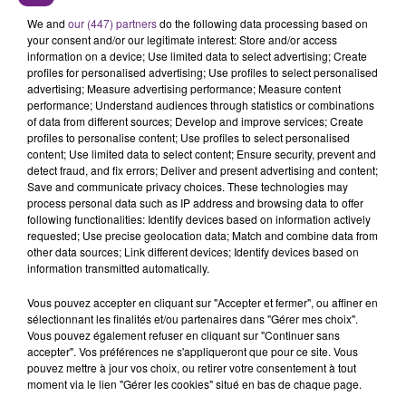
We and
our (447) partners
do the following data processing based on
your consent and/or our legitimate interest: Store and/or access
information on a device; Use limited data to select advertising; Create
profiles for personalised advertising; Use profiles to select personalised
advertising; Measure advertising performance; Measure content
performance; Understand audiences through statistics or combinations
FIL D'ACTU
of data from different sources; Develop and improve services; Create
profiles to personalise content; Use profiles to select personalised
content; Use limited data to select content; Ensure security, prevent and
detect fraud, and fix errors; Deliver and present advertising and content;
Save and communicate privacy choices. These technologies may
process personal data such as IP address and browsing data to offer
following functionalities: Identify devices based on information actively
requested; Use precise geolocation data; Match and combine data from
other data sources; Link different devices; Identify devices based on
information transmitted automatically.
7 août 2026
Vous pouvez accepter en cliquant sur "Accepter et fermer", ou affiner en
LA CENTRALE NUCLÉAIRE DE CHOOZ
sélectionnant les finalités et/ou partenaires dans "Gérer mes choix".
TOUJOURS À L'ARRÊT
Vous pouvez également refuser en cliquant sur "Continuer sans
Cela fait déjà une semaine que la centrale
accepter". Vos préférences ne s'appliqueront que pour ce site. Vous
pouvez mettre à jour vos choix, ou retirer votre consentement à tout
nucléaire ardennaise est à l'arrêt. Une situation
moment via le lien "Gérer les cookies" situé en bas de chaque page.
justifiée par la sécheresse intense qui est toujours