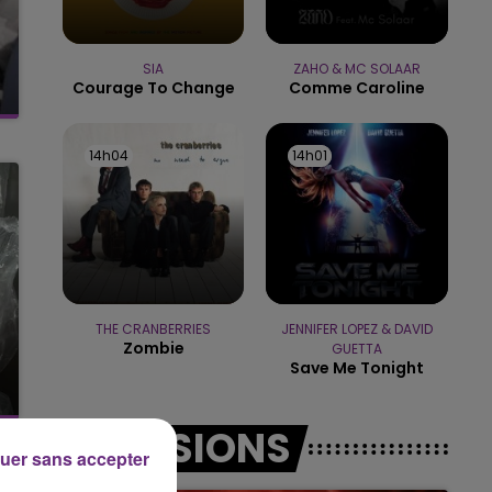
7h00 - 12h00
LE WEEK-END CHAMPAGNE FM
SIA
ZAHO & MC SOLAAR
Courage To Change
Comme Caroline
14h04
14h04
14h01
14h01
THE CRANBERRIES
JENNIFER LOPEZ & DAVID
Zombie
GUETTA
Save Me Tonight
EMISSIONS
uer sans accepter