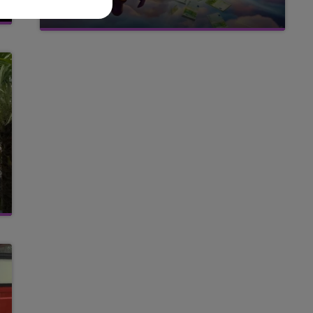
FM
avec La Famille Champagne FM, à 8H10