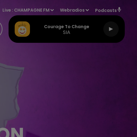
Live :
CHAMPAGNE FM
Webradios
Podcasts
Courage To Change
SIA
ION