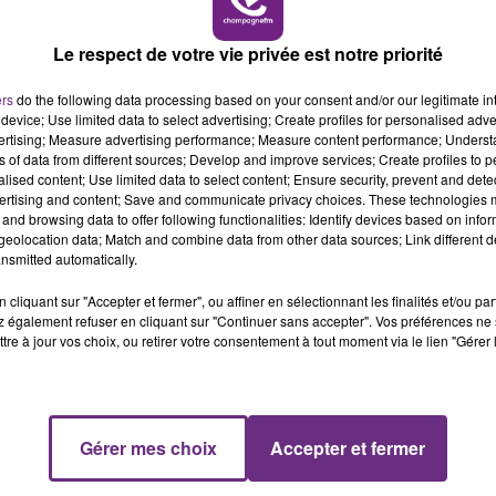
Le respect de votre vie privée est notre priorité
ers
do the following data processing based on your consent and/or our legitimate int
device; Use limited data to select advertising; Create profiles for personalised adver
vertising; Measure advertising performance; Measure content performance; Unders
12 juin 2026
ns of data from different sources; Develop and improve services; Create profiles to 
QUE FAIRE CE WEEK-END DANS LA
alised content; Use limited data to select content; Ensure security, prevent and detect
MARNE, LES ARDENNES ET L’AUBE ?
ertising and content; Save and communicate privacy choices. These technologies
and browsing data to offer following functionalities: Identify devices based on infor
eolocation data; Match and combine data from other data sources; Link different de
nsmitted automatically.
cliquant sur "Accepter et fermer", ou affiner en sélectionnant les finalités et/ou pa
 également refuser en cliquant sur "Continuer sans accepter". Vos préférences ne 
tre à jour vos choix, ou retirer votre consentement à tout moment via le lien "Gérer 
Gérer mes choix
Accepter et fermer
11 juin 2026
LA RESTAURATION RAPIDE SOUS