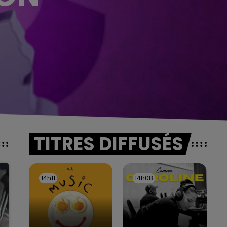
TITRES DIFFUSÉS
14h11
14h11
14h08
14h08