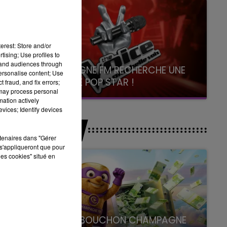
erest: Store and/or
tising; Use profiles to
tand audiences through
CHAMPAGNE FM RECHERCHE UNE
personalise content; Use
NOUVELLE POP STAR !
 fraud, and fix errors;
 may process personal
Toute la journée sur Champagne FM
mation actively
vices; Identify devices
JEUX
rtenaires dans "Gérer
s'appliqueront que pour
les cookies" situé en
LE SUPER BOUCHON CHAMPAGNE