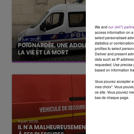
We and
our (447) partn
access information on a 
select personalised ad
13 juin 2026
statistics or combinatio
POIGNARDÉE, UNE ADOLESCENTE ENTRE
profiles to select person
LA VIE ET LA MORT
Deliver and present adv
data such as IP address 
requested; Use precise g
based on information tra
Vous pouvez accepter en 
mes choix". Vous pouvez
ce site. Vous pouvez met
bas de chaque page.
11 juin 2026
IL N'A MALHEUREUSEMENT PAS SURVÉCU