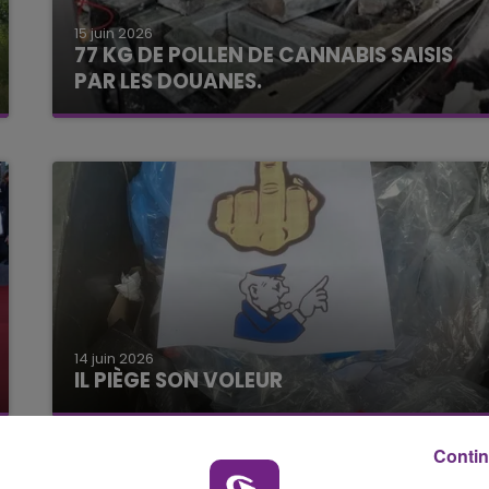
15 juin 2026
16h00 - 20h00
77 KG DE POLLEN DE CANNABIS SAISIS
LE WEEK-END CHAMPAGNE FM
PAR LES DOUANES.
14 juin 2026
IL PIÈGE SON VOLEUR
Contin