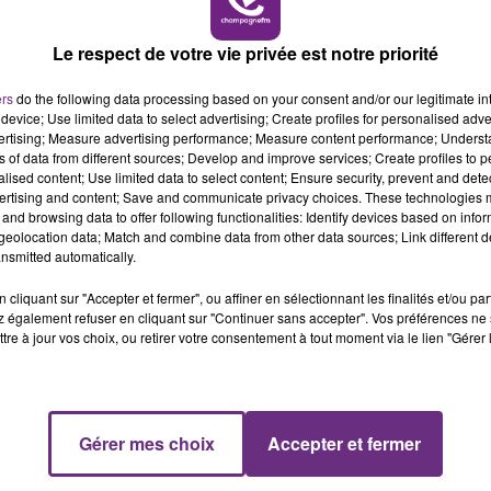
Le respect de votre vie privée est notre priorité
ers
do the following data processing based on your consent and/or our legitimate int
device; Use limited data to select advertising; Create profiles for personalised adver
vertising; Measure advertising performance; Measure content performance; Unders
22 juin 2026
ns of data from different sources; Develop and improve services; Create profiles to 
CANICULE : TOUJOURS PLUS D'ÉCOLES
alised content; Use limited data to select content; Ensure security, prevent and detect
ET DE COLLÈGES FERMÉS
ertising and content; Save and communicate privacy choices. These technologies
and browsing data to offer following functionalities: Identify devices based on infor
eolocation data; Match and combine data from other data sources; Link different de
nsmitted automatically.
cliquant sur "Accepter et fermer", ou affiner en sélectionnant les finalités et/ou pa
 également refuser en cliquant sur "Continuer sans accepter". Vos préférences ne 
tre à jour vos choix, ou retirer votre consentement à tout moment via le lien "Gérer 
Gérer mes choix
Accepter et fermer
21 juin 2026
CANICULE : UNE CINQUANTAINE