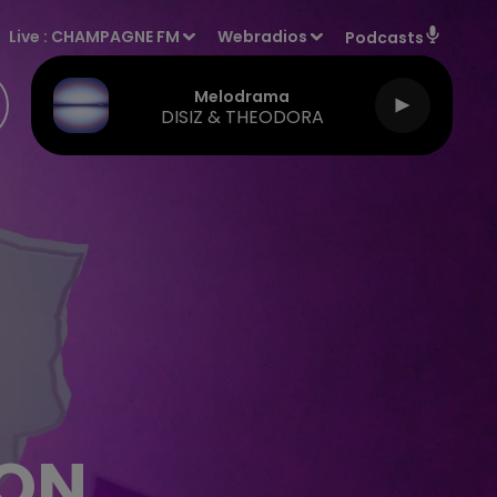
Live :
CHAMPAGNE FM
Webradios
Podcasts
Melodrama
DISIZ & THEODORA
ION