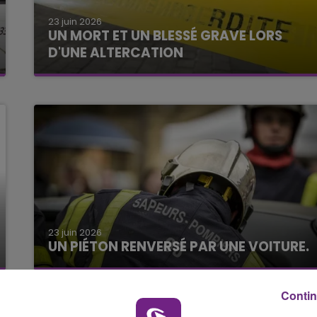
23 juin 2026
10h00 - 14h00
UN MORT ET UN BLESSÉ GRAVE LORS
LE TICKET DE CAISSE
D'UNE ALTERCATION
23 juin 2026
UN PIÉTON RENVERSÉ PAR UNE VOITURE.
Contin