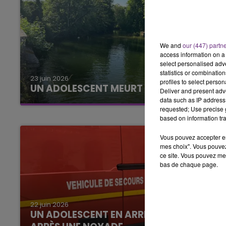
We and
our (447) partn
access information on a 
select personalised ad
statistics or combinatio
23 juin 2026
profiles to select person
UN ADOLESCENT MEURT NOYÉ
Deliver and present adv
data such as IP address 
requested; Use precise g
based on information tra
Vous pouvez accepter en 
mes choix". Vous pouvez
ce site. Vous pouvez met
bas de chaque page.
22 juin 2026
UN ADOLESCENT EN ARRÊT CARDIAQUE