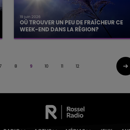
19 juin 2026
OÙ TROUVER UN PEU DE FRAÎCHEUR CE
WEEK-END DANS LA RÉGION?
7
8
9
10
11
12