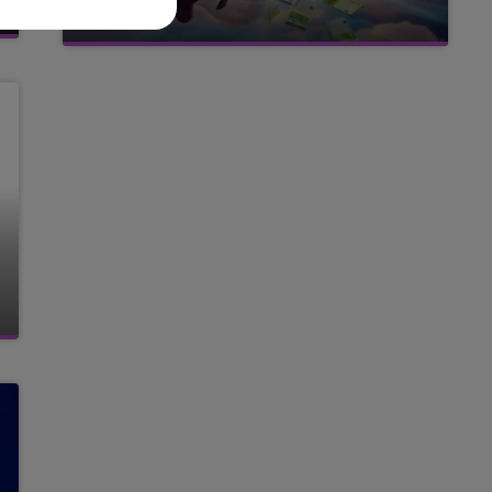
FM
avec La Famille Champagne FM, à 8H10