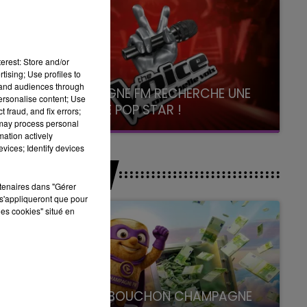
erest: Store and/or
tising; Use profiles to
tand audiences through
CHAMPAGNE FM RECHERCHE UNE
personalise content; Use
NOUVELLE POP STAR !
 fraud, and fix errors;
 may process personal
Toute la journée sur Champagne FM
mation actively
vices; Identify devices
JEUX
rtenaires dans "Gérer
s'appliqueront que pour
les cookies" situé en
LE SUPER BOUCHON CHAMPAGNE