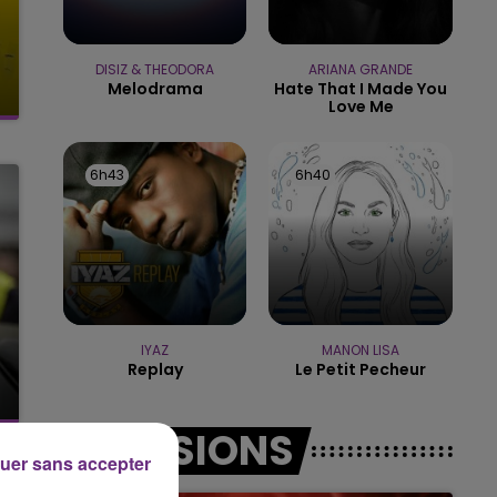
14h00 - 15h00
LA RADIO POP
DISIZ & THEODORA
ARIANA GRANDE
Melodrama
Hate That I Made You
Love Me
6h43
6h43
6h40
6h40
IYAZ
MANON LISA
Replay
Le Petit Pecheur
EMISSIONS
uer sans accepter