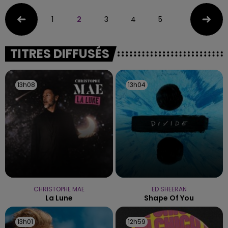
1
2
3
4
5
TITRES DIFFUSÉS
13h08
13h08
13h04
13h04
CHRISTOPHE MAE
ED SHEERAN
La Lune
Shape Of You
13h01
13h01
12h59
12h59