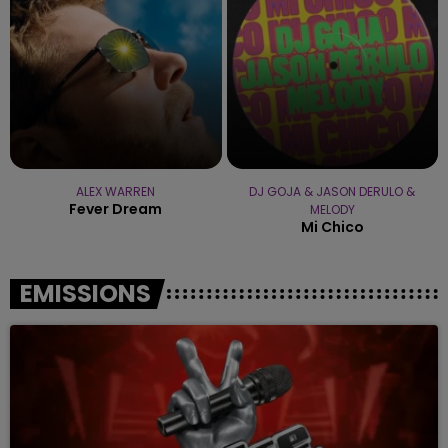
ALEX WARREN
DJ GOJA & JASON DERULO &
Fever Dream
MELODY
Mi Chico
EMISSIONS