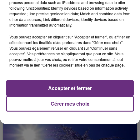
process personal data such as IP address and browsing data to offer
following functionalities: Identify devices based on information actively
20 juin 2026
requested; Use precise geolocation data; Match and combine data from
FÊTE DE LA MUSIQUE SANS ALCOOL
other data sources; Link different devices; Identify devices based on
information transmitted automatically.
Vous pouvez accepter en cliquant sur "Accepter et fermer", ou affiner en
sélectionnant les finalités et/ou partenaires dans "Gérer mes choix".
Vous pouvez également refuser en cliquant sur "Continuer sans
accepter". Vos préférences ne s'appliqueront que pour ce site. Vous
pouvez mettre à jour vos choix, ou retirer votre consentement à tout
moment via le lien "Gérer les cookies" situé en bas de chaque page.
20 juin 2026
LA CHAMPAGNE-ARDENNE EN DOUBLE
Accepter et fermer
VIGILANCE ORANGE
Gérer mes choix