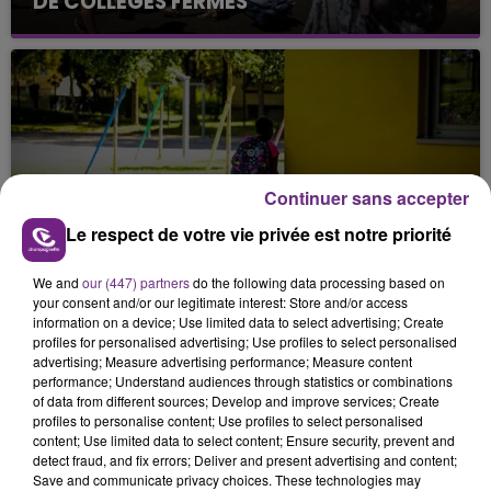
DE COLLÈGES FERMÉS
Continuer sans accepter
21 juin 2026
Le respect de votre vie privée est notre priorité
CANICULE : UNE CINQUANTAINE D'ÉCOLES
ET COLLÈGES FERMÉS LUNDI
We and
our (447) partners
do the following data processing based on
your consent and/or our legitimate interest: Store and/or access
information on a device; Use limited data to select advertising; Create
profiles for personalised advertising; Use profiles to select personalised
advertising; Measure advertising performance; Measure content
performance; Understand audiences through statistics or combinations
of data from different sources; Develop and improve services; Create
profiles to personalise content; Use profiles to select personalised
content; Use limited data to select content; Ensure security, prevent and
detect fraud, and fix errors; Deliver and present advertising and content;
Save and communicate privacy choices. These technologies may