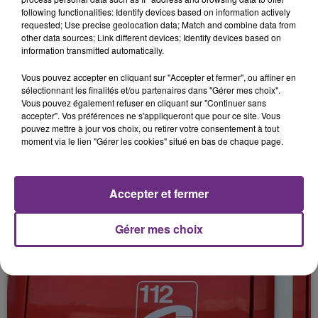
31 mars 2025
following functionalities: Identify devices based on information actively
PLUIE D'ÉTOILES SUR LA CHAMPAGNE-
requested; Use precise geolocation data; Match and combine data from
ARDENNE
other data sources; Link different devices; Identify devices based on
information transmitted automatically.
Vous pouvez accepter en cliquant sur "Accepter et fermer", ou affiner en
sélectionnant les finalités et/ou partenaires dans "Gérer mes choix".
Vous pouvez également refuser en cliquant sur "Continuer sans
accepter". Vos préférences ne s'appliqueront que pour ce site. Vous
pouvez mettre à jour vos choix, ou retirer votre consentement à tout
moment via le lien "Gérer les cookies" situé en bas de chaque page.
31 mars 2025
Accepter et fermer
TÉLÉTHON 2024 : QUEL DÉPARTEMENT A
ÉTÉ LE PLUS "GÉNÉREUX" DANS LE...
Gérer mes choix