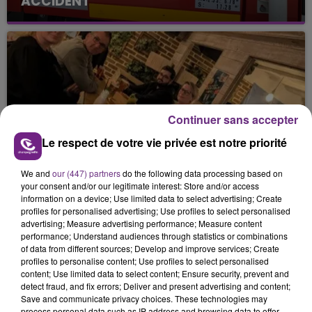
ACCIDENT
Continuer sans accepter
Le respect de votre vie privée est notre priorité
17 avril 2025
LEIZUP , UNE APPLICATION POUR SE FAIRE
DES AMIS.
We and
our (447) partners
do the following data processing based on
your consent and/or our legitimate interest: Store and/or access
information on a device; Use limited data to select advertising; Create
profiles for personalised advertising; Use profiles to select personalised
advertising; Measure advertising performance; Measure content
performance; Understand audiences through statistics or combinations
of data from different sources; Develop and improve services; Create
profiles to personalise content; Use profiles to select personalised
content; Use limited data to select content; Ensure security, prevent and
detect fraud, and fix errors; Deliver and present advertising and content;
Save and communicate privacy choices. These technologies may
process personal data such as IP address and browsing data to offer