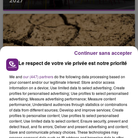
2027
Continuer sans accepter
Le respect de votre vie privée est notre priorité
20 juillet 2026
LA HAUTE-MARNE PASSE EN VIGILANCE
RENFORCÉE POUR SÉCHERESSE
We and
our (447) partners
do the following data processing based on
your consent and/or our legitimate interest: Store and/or access
information on a device; Use limited data to select advertising; Create
profiles for personalised advertising; Use profiles to select personalised
advertising; Measure advertising performance; Measure content
performance; Understand audiences through statistics or combinations
of data from different sources; Develop and improve services; Create
profiles to personalise content; Use profiles to select personalised
content; Use limited data to select content; Ensure security, prevent and
detect fraud, and fix errors; Deliver and present advertising and content;
Save and communicate privacy choices. These technologies may
process personal data such as IP address and browsing data to offer