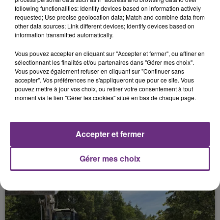
17 juillet 2026
following functionalities: Identify devices based on information actively
C'EST DÉFINITIF, LE CORMONTREUIL
requested; Use precise geolocation data; Match and combine data from
TENNIS CLUB NE SERA PLUS
other data sources; Link different devices; Identify devices based on
information transmitted automatically.
Vous pouvez accepter en cliquant sur "Accepter et fermer", ou affiner en
sélectionnant les finalités et/ou partenaires dans "Gérer mes choix".
Vous pouvez également refuser en cliquant sur "Continuer sans
accepter". Vos préférences ne s'appliqueront que pour ce site. Vous
pouvez mettre à jour vos choix, ou retirer votre consentement à tout
moment via le lien "Gérer les cookies" situé en bas de chaque page.
17 juillet 2026
Accepter et fermer
BERGES DE REIMS : IL FAUDRA ENCORE
PATIENTER POUR LA PASSERELLE
Gérer mes choix