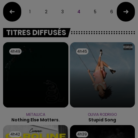
1
2
3
4
5
6
7
TITRES DIFFUSÉS
4h49
4h49
4h45
4h45
METALLICA
OLIVIA RODRIGO
Nothing Else Matters.
Stupid Song
4h42
4h42
4h39
4h39