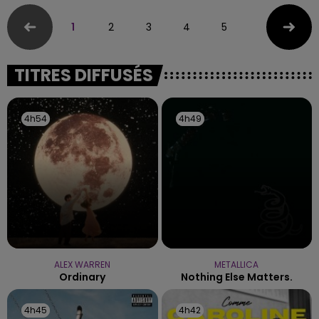
1
2
3
4
5
TITRES DIFFUSÉS
4h54
4h54
4h49
4h49
ALEX WARREN
METALLICA
Ordinary
Nothing Else Matters.
4h45
4h45
4h42
4h42