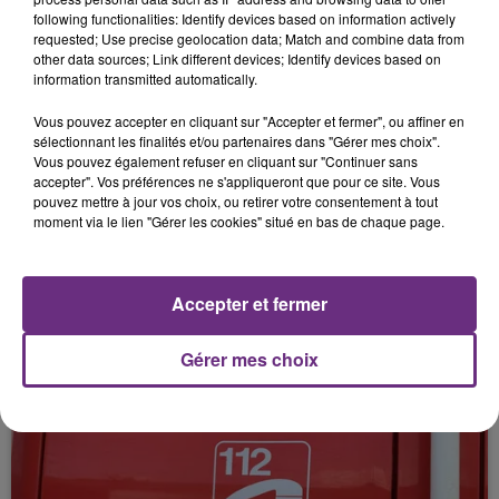
3 août 2026
following functionalities: Identify devices based on information actively
UNE AUTOMOBILISTE DÉCÈDE DANS UNE
requested; Use precise geolocation data; Match and combine data from
COLLISION FRONTALE
other data sources; Link different devices; Identify devices based on
information transmitted automatically.
Vous pouvez accepter en cliquant sur "Accepter et fermer", ou affiner en
sélectionnant les finalités et/ou partenaires dans "Gérer mes choix".
Vous pouvez également refuser en cliquant sur "Continuer sans
accepter". Vos préférences ne s'appliqueront que pour ce site. Vous
pouvez mettre à jour vos choix, ou retirer votre consentement à tout
moment via le lien "Gérer les cookies" situé en bas de chaque page.
3 août 2026
Accepter et fermer
UNE JOURNÉE DE TRAVAUX PRÉVUE CE
JEUDI ENTRE RETHEL ET...
Gérer mes choix