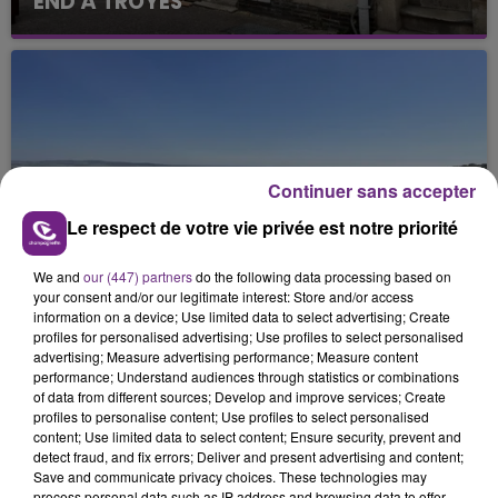
END À TROYES
Continuer sans accepter
Le respect de votre vie privée est notre priorité
4 août 2026
DES VENDANGES TOUJOURS PLUS
PRÉCOCES
We and
our (447) partners
do the following data processing based on
your consent and/or our legitimate interest: Store and/or access
information on a device; Use limited data to select advertising; Create
profiles for personalised advertising; Use profiles to select personalised
advertising; Measure advertising performance; Measure content
performance; Understand audiences through statistics or combinations
of data from different sources; Develop and improve services; Create
profiles to personalise content; Use profiles to select personalised
content; Use limited data to select content; Ensure security, prevent and
detect fraud, and fix errors; Deliver and present advertising and content;
Save and communicate privacy choices. These technologies may
process personal data such as IP address and browsing data to offer