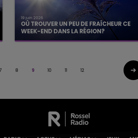
19 juin 2026
OÙ TROUVER UN PEU DE FRAÎCHEUR CE
WEEK-END DANS LA RÉGION?
7
8
9
10
11
12