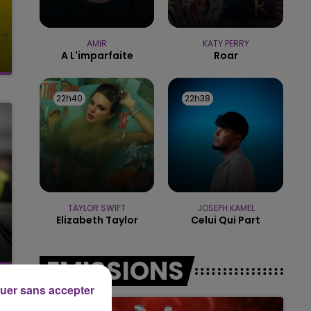
14h00 - 15h00
LA RADIO POP
AMIR
KATY PERRY
A L'imparfaite
Roar
22h40
22h40
22h38
22h38
TAYLOR SWIFT
JOSEPH KAMEL
Elizabeth Taylor
Celui Qui Part
EMISSIONS
uer sans accepter