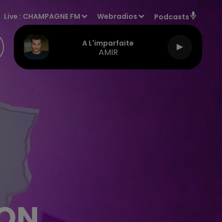
Live :
CHAMPAGNE FM
Webradios
Podcasts
A L'imparfaite
AMIR
ION