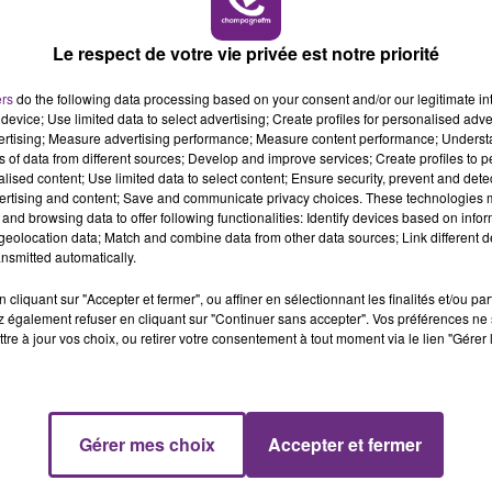
Le respect de votre vie privée est notre priorité
ers
do the following data processing based on your consent and/or our legitimate int
device; Use limited data to select advertising; Create profiles for personalised adver
vertising; Measure advertising performance; Measure content performance; Unders
22 juin 2026
ns of data from different sources; Develop and improve services; Create profiles to 
CANICULE : TOUJOURS PLUS D'ÉCOLES
alised content; Use limited data to select content; Ensure security, prevent and detect
ET DE COLLÈGES FERMÉS
ertising and content; Save and communicate privacy choices. These technologies
and browsing data to offer following functionalities: Identify devices based on infor
eolocation data; Match and combine data from other data sources; Link different de
nsmitted automatically.
cliquant sur "Accepter et fermer", ou affiner en sélectionnant les finalités et/ou pa
 également refuser en cliquant sur "Continuer sans accepter". Vos préférences ne 
tre à jour vos choix, ou retirer votre consentement à tout moment via le lien "Gérer 
Gérer mes choix
Accepter et fermer
21 juin 2026
CANICULE : UNE CINQUANTAINE