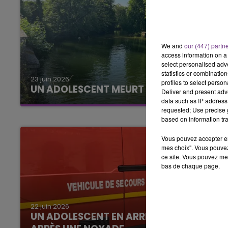
We and
our (447) partn
access information on a 
select personalised ad
statistics or combinatio
23 juin 2026
profiles to select person
UN ADOLESCENT MEURT NOYÉ
Deliver and present adv
data such as IP address 
requested; Use precise g
based on information tra
Vous pouvez accepter en 
mes choix". Vous pouvez
ce site. Vous pouvez met
bas de chaque page.
22 juin 2026
UN ADOLESCENT EN ARRÊT CARDIAQUE