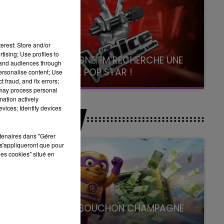
erest: Store and/or
tising; Use profiles to
CHAMPAGNE FM RECHERCHE UNE
tand audiences through
NOUVELLE POP STAR !
personalise content; Use
 fraud, and fix errors;
Toute la journée sur Champagne FM
 may process personal
mation actively
vices; Identify devices
JEUX
rtenaires dans "Gérer
s'appliqueront que pour
les cookies" situé en
LE SUPER BOUCHON CHAMPAGNE
FM