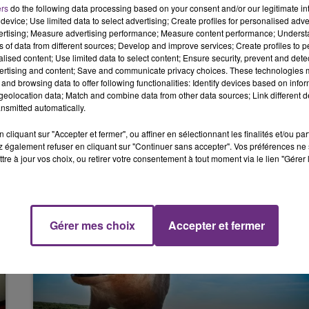
police mis en cause est renvoyé devant les Assises pour
ers
do the following data processing based on your consent and/or our legitimate int
14h00 - 15h00
device; Use limited data to select advertising; Create profiles for personalised adver
LA RADIO POP
 arme ayant entraîné une mutilation permanente".
vertising; Measure advertising performance; Measure content performance; Unders
ns of data from different sources; Develop and improve services; Create profiles to 
e « rien ne démontre que le policier était autorisé à faire
alised content; Use limited data to select content; Ensure security, prevent and detect
elle d'autrui, n'était pas menacée par Maxime Beux qui
ertising and content; Save and communicate privacy choices. These technologies
'une arme ».
and browsing data to offer following functionalities: Identify devices based on infor
eolocation data; Match and combine data from other data sources; Link different de
e.
nsmitted automatically.
cliquant sur "Accepter et fermer", ou affiner en sélectionnant les finalités et/ou pa
 également refuser en cliquant sur "Continuer sans accepter". Vos préférences ne 
tre à jour vos choix, ou retirer votre consentement à tout moment via le lien "Gérer 
15h00 - 19h00
Le Club Champagne FM
Gérer mes choix
Accepter et fermer