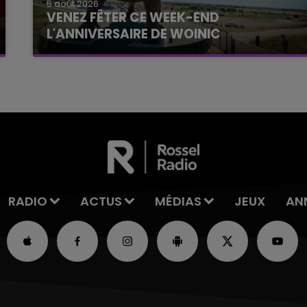
5 août 2026
VENEZ FÊTER CE WEEK-END
L'ANNIVERSAIRE DE WOINIC
Ce samedi 8 août sera un grand jour :
l'anniversaire du plus gros sanglier du monde.
Une fête est donc organisée et vous êtes tous
conviés !
RADIO
ACTUS
MÉDIAS
JEUX
AN