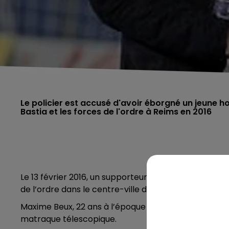
Le policier est accusé d'avoir éborgné un jeune 
Bastia et les forces de l'ordre à Reims en 2016
Le 13 février 2016, un supporteur du SC Bastia avait
de l’ordre dans le centre-ville de Reims, en marge d’
Maxime Beux, 22 ans à l’époque des faits, avait per
matraque télescopique.