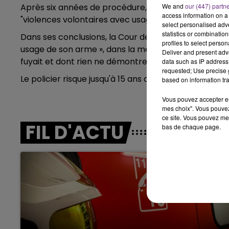
Après six années de procédure, le fonctionnaire de 
We and
our (447) partn
10h00 - 14h00
access information on a 
LE TICKET DE CAISSE
"violences volontaires avec usage ou menace d'une
select personalised ad
statistics or combinatio
Dans ses conclusions, la Cour de Cassation estime qu
profiles to select person
usage de son arme », dans la mesure où « sa vie ou c
Deliver and present adv
fuyait et dont rien ne démontre qu'il était porteur d
data such as IP address 
requested; Use precise g
Le policier risque jusqu'à 15 ans de réclusion criminell
based on information tra
Vous pouvez accepter en 
mes choix". Vous pouvez
ce site. Vous pouvez met
FIL D'ACTU
bas de chaque page.
14h00 - 15h00
La Radio Pop