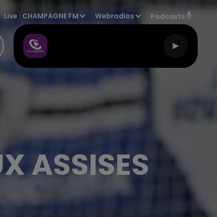
Live :
CHAMPAGNE FM
Webradios
Podcasts
X ASSISES