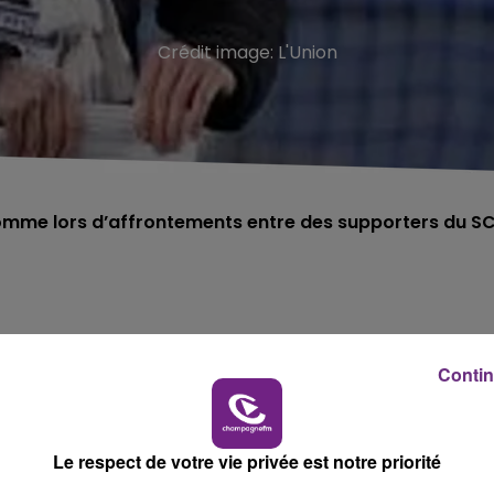
Crédit image:
L'Union
homme lors d’affrontements entre des supporters du S
Contin
 été grièvement blessé lors d’affrontements avec les forc
un match de la Ligue 1.
du l’usage de son œil gauche après avoir reçu un coup de
Le respect de votre vie privée est notre priorité