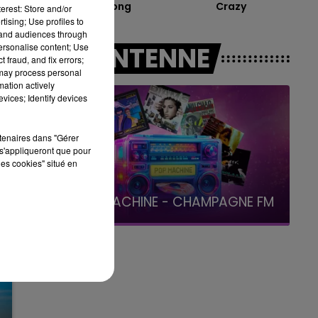
Stupid Song
Crazy
erest: Store and/or
15h00 - 19h00
tising; Use profiles to
LE CLUB CHAMPAGNE FM
tand audiences through
personalise content; Use
A L'ANTENNE
 fraud, and fix errors;
 may process personal
mation actively
vices; Identify devices
rtenaires dans "Gérer
s'appliqueront que pour
les cookies" situé en
19h00 - 19h15
LA POP MACHINE - CHAMPAGNE FM