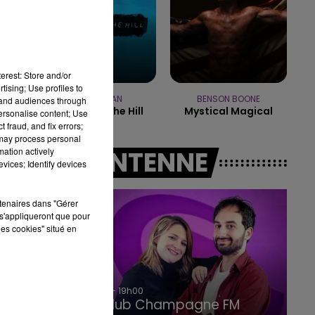
10h00 - 14h00
LE TICKET DE CAISSE
erest: Store and/or
tising; Use profiles to
ED SHEERAN
BENSON BOONE
tand audiences through
Castle On The Hill
Mystical Magical
personalise content; Use
 fraud, and fix errors;
 may process personal
mation actively
A L'ANTENNE
vices; Identify devices
rtenaires dans "Gérer
s'appliqueront que pour
les cookies" situé en
15h00 - 19h00
Le Club Champagne FM