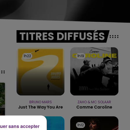
TITRES DIFFUSÉS
1h22
1h22
1h19
1h19
BRUNO MARS
ZAHO & MC SOLAAR
Just The Way You Are
Comme Caroline
1h15
1h15
1h12
1h12
uer sans accepter