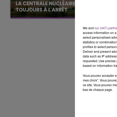
5h00 - 6h00
LA CENTRALE NUCLÉAIRE DE CHOOZ
LE BEST OF DE LA FAMILLE
TOUJOURS À L'ARRÊT
CHAMPAGNE FM
Cela fait déjà une semaine que la centrale
nucléaire ardennaise est à l'arrêt. Une situation
We and
our (447) partn
justifiée par la sécheresse intense qui est
access information on a 
toujours présente.
select personalised ad
statistics or combinatio
profiles to select person
Deliver and present adv
data such as IP address 
requested; Use precise g
based on information tra
Vous pouvez accepter en 
mes choix". Vous pouvez
ce site. Vous pouvez met
bas de chaque page.
10h00 - 14h00
LE TICKET DE CAISSE