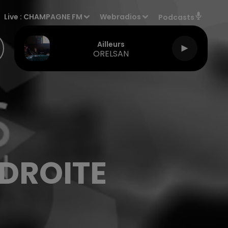
Live :
CHAMPAGNE FM
Webradios
Podcasts
Ailleurs
ORELSAN
 DROITE