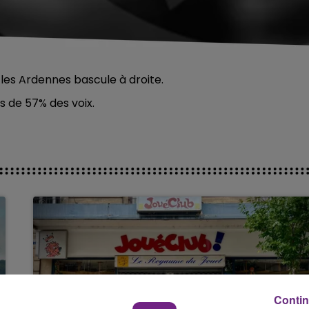
s les Ardennes bascule à droite.
s de 57% des voix.
Contin