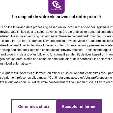
LE MAGASIN JOUÉCLUB DE REIMS FERME
6h00 - 10h00
SES PORTES
LA FAMILLE
C'était l'une des institutions du centre-ville
Le respect de votre vie privée est notre priorité
rémois. Le magasin JouéClub est contraint de
ers
do the following data processing based on your consent and/or our legitimate int
fermer ses portes.
device; Use limited data to select advertising; Create profiles for personalised adver
vertising; Measure advertising performance; Measure content performance; Unders
ns of data from different sources; Develop and improve services; Create profiles to 
alised content; Use limited data to select content; Ensure security, prevent and detect
ertising and content; Save and communicate privacy choices. These technologies
and browsing data to offer following functionalities: Identify devices based on infor
eolocation data; Match and combine data from other data sources; Link different de
nsmitted automatically.
cliquant sur "Accepter et fermer", ou affiner en sélectionnant les finalités et/ou pa
 également refuser en cliquant sur "Continuer sans accepter". Vos préférences ne 
tre à jour vos choix, ou retirer votre consentement à tout moment via le lien "Gérer 
14h00 - 15h00
Gérer mes choix
Accepter et fermer
La Radio Pop