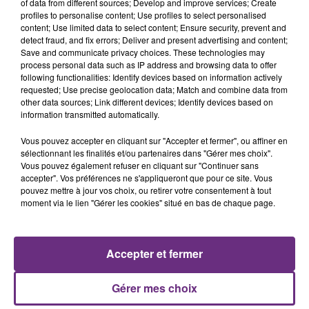
of data from different sources; Develop and improve services; Create
THÉO
profiles to personalise content; Use profiles to select personalised
Animateur
content; Use limited data to select content; Ensure security, prevent and
detect fraud, and fix errors; Deliver and present advertising and content;
Save and communicate privacy choices. These technologies may
process personal data such as IP address and browsing data to offer
DIFFUSION
following functionalities: Identify devices based on information actively
requested; Use precise geolocation data; Match and combine data from
other data sources; Link different devices; Identify devices based on
information transmitted automatically.
Tous les samedis de 11h00 à 16h00.
Vous pouvez accepter en cliquant sur "Accepter et fermer", ou affiner en
sélectionnant les finalités et/ou partenaires dans "Gérer mes choix".
Vous pouvez également refuser en cliquant sur "Continuer sans
accepter". Vos préférences ne s'appliqueront que pour ce site. Vous
pouvez mettre à jour vos choix, ou retirer votre consentement à tout
AUTRES ÉMISSIONS
moment via le lien "Gérer les cookies" situé en bas de chaque page.
Accepter et fermer
Gérer mes choix