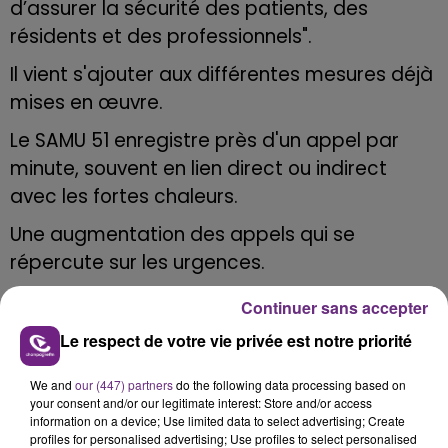
d’assurer la sécurité des patients,
des
résidents et des professionnels".
Il vient s'ajouter aux différentes mesures déjà
mises en
œuvre.
Le SAMU 51 enregistre près d'un appel par
minute, souvent en lien direct ou indirect
avec les fortes chaleurs.
Une augmentation des appels qui se
répercute sur les urgences.
Continuer sans accepter
Le respect de votre vie privée est notre priorité
We and
our (447) partners
do the following data processing based on
FIL D'ACTU
your consent and/or our legitimate interest: Store and/or access
information on a device; Use limited data to select advertising; Create
profiles for personalised advertising; Use profiles to select personalised