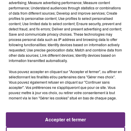
advertising; Measure advertising performance; Measure content
performance; Understand audiences through statistics or combinations
of data from different sources; Develop and improve services; Create
profiles to personalise content; Use profiles to select personalised
content; Use limited data to select content; Ensure security, prevent and
detect fraud, and fix errors; Deliver and present advertising and content;
Save and communicate privacy choices. These technologies may
process personal data such as IP address and browsing data to offer
7 août 2026
following functionalities: Identify devices based on information actively
LA CENTRALE NUCLÉAIRE DE CHOOZ
requested; Use precise geolocation data; Match and combine data from
TOUJOURS À L'ARRÊT
other data sources; Link different devices; Identify devices based on
information transmitted automatically.
Cela fait déjà une semaine que la centrale
nucléaire ardennaise est à l'arrêt. Une situation
Vous pouvez accepter en cliquant sur "Accepter et fermer", ou affiner en
justifiée par la sécheresse intense qui est toujours
sélectionnant les finalités et/ou partenaires dans "Gérer mes choix".
Vous pouvez également refuser en cliquant sur "Continuer sans
présente.
accepter". Vos préférences ne s'appliqueront que pour ce site. Vous
pouvez mettre à jour vos choix, ou retirer votre consentement à tout
moment via le lien "Gérer les cookies" situé en bas de chaque page.
7 août 2026
Accepter et fermer
LE MAGASIN JOUÉCLUB DE REIMS FERME
SES PORTES