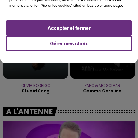
ALEX WARREN
METALLICA
moment via le lien "Gérer les cookies" situé en bas de chaque page.
Ordinary
Nothing Else Matters.
4h45
4h45
4h42
4h42
Accepter et fermer
Gérer mes choix
OLIVIA RODRIGO
ZAHO & MC SOLAAR
Stupid Song
Comme Caroline
A L'ANTENNE