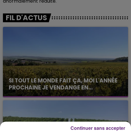
anormalement réduite.
FIL D'ACTUS
SI TOUT LE MONDE FAIT ÇA, MOI L'ANNÉE
PROCHAINE JE VENDANGE EN...
La vendange en Champagne a débuté ce jeudi 6
août dans la commune de Montgueux (Aube). Du
jamais vu !
Continuer sans accepter