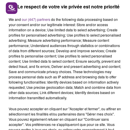
Le respect de votre vie privée est notre priorité
We and
our (447) partners
do the following data processing based on
L'INSPECTION DU TRAVAIL RAPPELLE À
your consent and/or our legitimate interest: Store and/or access
L'ORDRE SUR LES CONDITIONS DE...
information on a device; Use limited data to select advertising; Create
profiles for personalised advertising; Use profiles to select personalised
Alors que les dates de début des vendange 2026
advertising; Measure advertising performance; Measure content
s'est avéré être plus précoce que prévu,
performance; Understand audiences through statistics or combinations
l'inspection du Travail en profite pour rappeler
of data from different sources; Develop and improve services; Create
TITRES DIFFUSÉS
profiles to personalise content; Use profiles to select personalised
les conditions de...
content; Use limited data to select content; Ensure security, prevent and
detect fraud, and fix errors; Deliver and present advertising and content;
Save and communicate privacy choices. These technologies may
4h54
4h54
4h49
4h49
process personal data such as IP address and browsing data to offer
following functionalities: Identify devices based on information actively
requested; Use precise geolocation data; Match and combine data from
other data sources; Link different devices; Identify devices based on
information transmitted automatically.
Vous pouvez accepter en cliquant sur "Accepter et fermer", ou affiner en
sélectionnant les finalités et/ou partenaires dans "Gérer mes choix".
Vous pouvez également refuser en cliquant sur "Continuer sans
accepter". Vos préférences ne s'appliqueront que pour ce site. Vous
pouvez mettre à jour vos choix, ou retirer votre consentement à tout