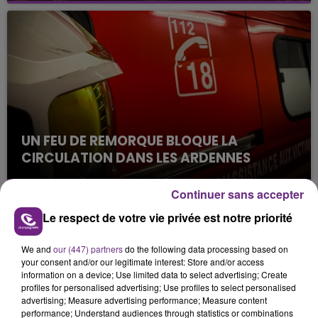
s'est avéré être plus précoce que prévu,
l'inspection du Travail en profite pour rappeler
les conditions de...
UN FEU DE REMORQUE BLOQUE LA
CIRCULATION DANS LES ARDENNES
Un feu de remorque s'est déclaré ce mercredi en
fin de matinée sur l'A34.
Continuer sans accepter
TITRES DIFFUSÉS
Le respect de votre vie privée est notre priorité
We and
our (447) partners
do the following data processing based on
your consent and/or our legitimate interest: Store and/or access
15h29
15h29
15h26
15h26
information on a device; Use limited data to select advertising; Create
profiles for personalised advertising; Use profiles to select personalised
advertising; Measure advertising performance; Measure content
performance; Understand audiences through statistics or combinations