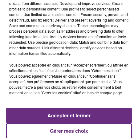
of data from different sources; Develop and improve services; Create
profiles to personalise content; Use profiles to select personalised
content; Use limited data to select content; Ensure security, prevent and
detect fraud, and fix errors; Deliver and present advertising and content;
Save and communicate privacy choices. These technologies may
process personal data such as IP address and browsing data to offer
following functionalities: Identify devices based on information actively
TRYO
OLIVIA DEAN
requested; Use precise geolocation data; Match and combine data from
La Traversee
So Easy (to Fall In Love)
other data sources; Link different devices; Identify devices based on
information transmitted automatically.
15h23
15h23
15h19
15h19
Vous pouvez accepter en cliquant sur "Accepter et fermer", ou affiner en
sélectionnant les finalités et/ou partenaires dans "Gérer mes choix".
Vous pouvez également refuser en cliquant sur "Continuer sans
accepter". Vos préférences ne s'appliqueront que pour ce site. Vous
pouvez mettre à jour vos choix, ou retirer votre consentement à tout
moment via le lien "Gérer les cookies" situé en bas de chaque page.
Accepter et fermer
TAYLOR SWIFT
Tom Odell
I Knew It, I Knew You
Another Love
Gérer mes choix