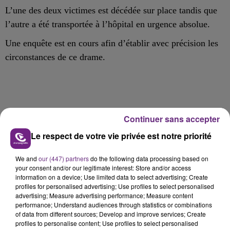
L’une des deux victimes est décédée sur place tandis que
l’autre a été transportée à l’hôpital en urgence absolue.
Une enquête est en cours afin d’établir avec précision les
circonstances
de
ce drame
.
Continuer sans accepter
FIL D'ACTU
Le respect de votre vie privée est notre priorité
We and
our (447) partners
do the following data processing based on
your consent and/or our legitimate interest: Store and/or access
information on a device; Use limited data to select advertising; Create
profiles for personalised advertising; Use profiles to select personalised
advertising; Measure advertising performance; Measure content
performance; Understand audiences through statistics or combinations
of data from different sources; Develop and improve services; Create
profiles to personalise content; Use profiles to select personalised
11h37