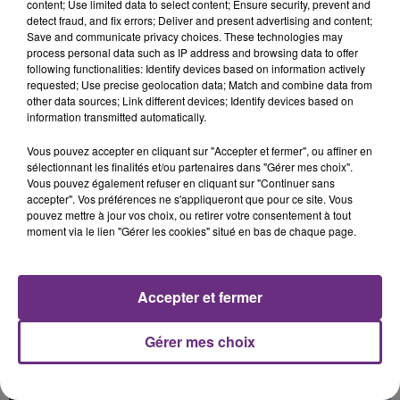
content; Use limited data to select content; Ensure security, prevent and
LA CENTRALE NUCLÉAIRE DE CHOOZ
detect fraud, and fix errors; Deliver and present advertising and content;
TOUJOURS À L'ARRÊT
Save and communicate privacy choices. These technologies may
Cela fait déjà une semaine que la centrale
process personal data such as IP address and browsing data to offer
following functionalities: Identify devices based on information actively
nucléaire ardennaise est à l'arrêt. Une situation
requested; Use precise geolocation data; Match and combine data from
justifiée par la sécheresse intense qui est toujours
other data sources; Link different devices; Identify devices based on
présente.
information transmitted automatically.
Vous pouvez accepter en cliquant sur "Accepter et fermer", ou affiner en
sélectionnant les finalités et/ou partenaires dans "Gérer mes choix".
Vous pouvez également refuser en cliquant sur "Continuer sans
accepter". Vos préférences ne s'appliqueront que pour ce site. Vous
10h16
pouvez mettre à jour vos choix, ou retirer votre consentement à tout
LE MAGASIN JOUÉCLUB DE REIMS FERME
moment via le lien "Gérer les cookies" situé en bas de chaque page.
SES PORTES
C'était l'une des institutions du centre-ville
Accepter et fermer
rémois. Le magasin JouéClub est contraint de
fermer ses portes.
TITRES DIFFUSÉS
Gérer mes choix
20h25
20h25
20h22
20h22