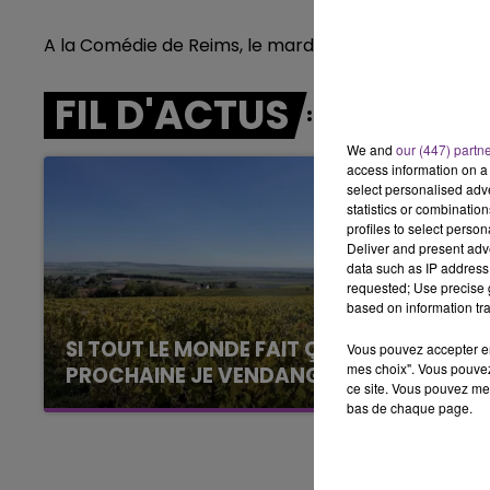
LE BEST OF DE LA FAMILLE
CHAMPAGNE FM
A la Comédie de Reims, le mardi 08 mars à 20h30, le 
FIL D'ACTUS
We and
our (447) partn
access information on a 
select personalised ad
statistics or combinatio
profiles to select person
Deliver and present adv
data such as IP address 
requested; Use precise g
based on information tra
SI TOUT LE MONDE FAIT ÇA, MOI L'ANNÉE
Vous pouvez accepter en 
mes choix". Vous pouvez
PROCHAINE JE VENDANGE EN...
ce site. Vous pouvez met
La vendange en Champagne a débuté ce jeudi
bas de chaque page.
6 août dans la commune de Montgueux (Aube).
Du jamais vu !