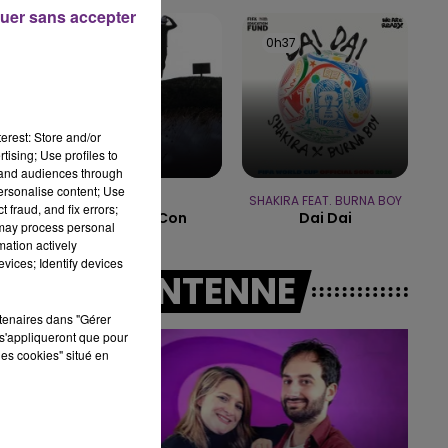
10h00 - 14h00
uer sans accepter
LE TICKET DE CAISSE
30
0h41
0h41
0h37
0h37
erest: Store and/or
tising; Use profiles to
tand audiences through
personalise content; Use
SAEZ
SHAKIRA FEAT. BURNA BOY
 fraud, and fix errors;
Jeune Et Con
Dai Dai
 may process personal
mation actively
vices; Identify devices
A L'ANTENNE
rtenaires dans "Gérer
s'appliqueront que pour
les cookies" situé en