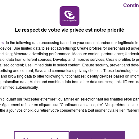
6h00 - 10h00
Contin
LA FAMILLE
mercredi 09 à 19h30, jeudi 10 à 19h30 et vendredi 11 à 20h
Le respect de votre vie privée est notre priorité
ers
do the following data processing based on your consent and/or our legitimate int
device; Use limited data to select advertising; Create profiles for personalised adver
vertising; Measure advertising performance; Measure content performance; Unders
ns of data from different sources; Develop and improve services; Create profiles to 
alised content; Use limited data to select content; Ensure security, prevent and detect
ertising and content; Save and communicate privacy choices. These technologies
and browsing data to offer following functionalities: Identify devices based on infor
eolocation data; Match and combine data from other data sources; Link different de
nsmitted automatically.
L'INSPECTION DU TRAVAIL RAPPELLE À
cliquant sur "Accepter et fermer", ou affiner en sélectionnant les finalités et/ou pa
 également refuser en cliquant sur "Continuer sans accepter". Vos préférences ne 
L'ORDRE SUR LES CONDITIONS DE...
tre à jour vos choix, ou retirer votre consentement à tout moment via le lien "Gérer 
Alors que les dates de début des vendange
2026 s'est avéré être plus précoce que prévu,
l'inspection du Travail en profite pour rappeler
les conditions de...