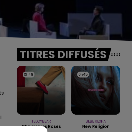
TITRES DIFFUSÉS
0h48
0h48
0h45
0h45
ts
i
TEDDYBEAR
BEBE REXHA
Chaussures Roses
New Religion