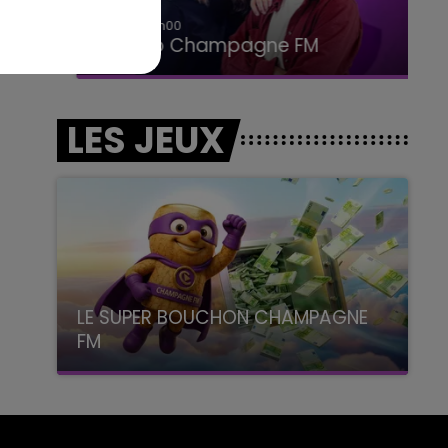
15h00 - 19h00
Le Club Champagne FM
LES JEUX
LE SUPER BOUCHON CHAMPAGNE
FM
avec La Famille Champagne FM, à 8H10