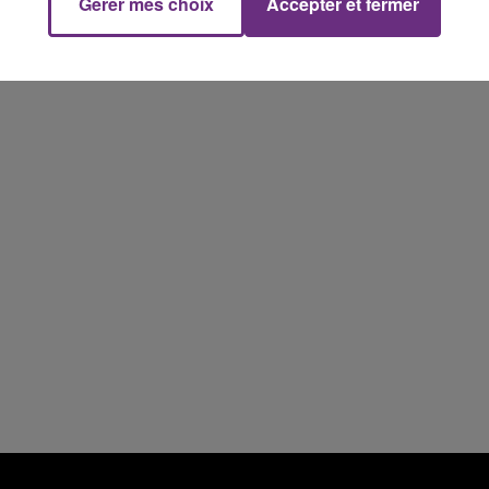
Gérer mes choix
Accepter et fermer
14h00 - 15h00
La Radio Pop