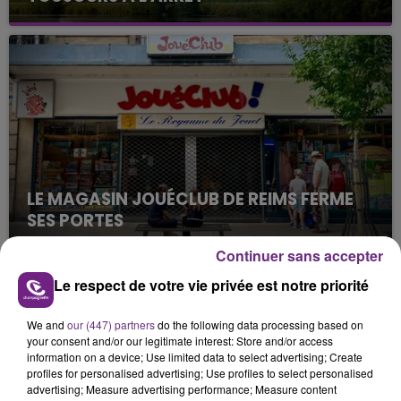
Cela fait déjà une semaine que la centrale
nucléaire ardennaise est à l'arrêt. Une situation
justifiée par la sécheresse intense qui est toujours
présente.
LE MAGASIN JOUÉCLUB DE REIMS FERME
SES PORTES
C'était l'une des institutions du centre-ville
Continuer sans accepter
rémois. Le magasin JouéClub est contraint de
Le respect de votre vie privée est notre priorité
fermer ses portes.
TITRES DIFFUSÉS
We and
our (447) partners
do the following data processing based on
your consent and/or our legitimate interest: Store and/or access
22h27
22h27
22h23
22h23
information on a device; Use limited data to select advertising; Create
profiles for personalised advertising; Use profiles to select personalised
advertising; Measure advertising performance; Measure content