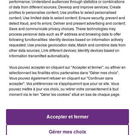
performance; Understand audiences through statistics or combinations
of data from different sources; Develop and improve services; Create
profiles to personalise content; Use profiles to select personalised
content; Use limited data to select content; Ensure security, prevent and
detect fraud, and fix errors; Deliver and present advertising and content;
Save and communicate privacy choices. These technologies may
process personal data such as IP address and browsing data to offer
following functionalities: Identify devices based on information actively
requested; Use precise geolocation data; Match and combine data from
AVICII & ALOE BLACC
TRYO
other data sources; Link different devices; Identify devices based on
Wake Me Up
La Traversee
information transmitted automatically.
22h20
22h20
22h18
22h18
Vous pouvez accepter en cliquant sur "Accepter et fermer", ou affiner en
sélectionnant les finalités et/ou partenaires dans "Gérer mes choix".
Vous pouvez également refuser en cliquant sur "Continuer sans
accepter". Vos préférences ne s'appliqueront que pour ce site. Vous
pouvez mettre à jour vos choix, ou retirer votre consentement à tout
moment via le lien "Gérer les cookies" situé en bas de chaque page.
Accepter et fermer
ALANIS MORISSETTE
MANON LISA
Gérer mes choix
Ironic
Le Petit Pecheur