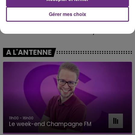
Gérer mes choix
JEREMY FREROT
CHRISTOPHE WILLEM
Frerot
Systaime
A L'ANTENNE
11h00 - 16h00
Le week-end Champagne FM