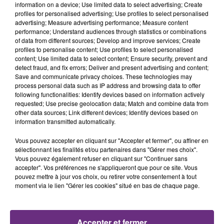
information on a device; Use limited data to select advertising; Create
profiles for personalised advertising; Use profiles to select personalised
advertising; Measure advertising performance; Measure content
11h08
11h08
11h04
11h04
performance; Understand audiences through statistics or combinations
of data from different sources; Develop and improve services; Create
profiles to personalise content; Use profiles to select personalised
content; Use limited data to select content; Ensure security, prevent and
detect fraud, and fix errors; Deliver and present advertising and content;
Save and communicate privacy choices. These technologies may
process personal data such as IP address and browsing data to offer
following functionalities: Identify devices based on information actively
requested; Use precise geolocation data; Match and combine data from
other data sources; Link different devices; Identify devices based on
information transmitted automatically.
TEMPER CITY
SHANIA TWAIN
Self Aware
That Don't Impress Me
Vous pouvez accepter en cliquant sur "Accepter et fermer", ou affiner en
Much
sélectionnant les finalités et/ou partenaires dans "Gérer mes choix".
Vous pouvez également refuser en cliquant sur "Continuer sans
11h02
11h02
10h58
10h58
accepter". Vos préférences ne s'appliqueront que pour ce site. Vous
pouvez mettre à jour vos choix, ou retirer votre consentement à tout
moment via le lien "Gérer les cookies" situé en bas de chaque page.
Accepter et fermer