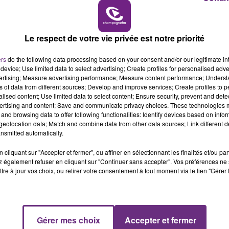
10h00 - 14h00
LE TICKET DE CAISSE
VENEZ FÊTER CE WEEK-END
Le respect de votre vie privée est notre priorité
L'ANNIVERSAIRE DE WOINIC
ers
do the following data processing based on your consent and/or our legitimate int
Ce samedi 8 août sera un grand jour :
device; Use limited data to select advertising; Create profiles for personalised adver
l'anniversaire du plus gros sanglier du monde.
vertising; Measure advertising performance; Measure content performance; Unders
Une fête est donc organisée et vous êtes tous
ns of data from different sources; Develop and improve services; Create profiles to 
alised content; Use limited data to select content; Ensure security, prevent and detect
conviés !
ertising and content; Save and communicate privacy choices. These technologies
and browsing data to offer following functionalities: Identify devices based on infor
eolocation data; Match and combine data from other data sources; Link different de
nsmitted automatically.
cliquant sur "Accepter et fermer", ou affiner en sélectionnant les finalités et/ou pa
 également refuser en cliquant sur "Continuer sans accepter". Vos préférences ne 
tre à jour vos choix, ou retirer votre consentement à tout moment via le lien "Gérer 
Gérer mes choix
Accepter et fermer
14h00 - 15h00