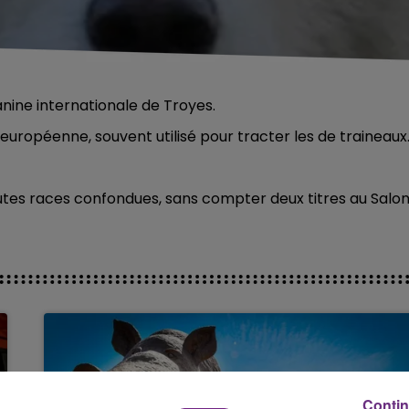
canine internationale de Troyes.
e européenne, souvent utilisé pour tracter les de traineaux
toutes races confondues, sans compter deux titres au Salo
Contin