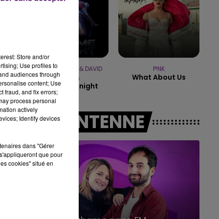
14h00 - 15h00
LA RADIO POP
erest: Store and/or
tising; Use profiles to
JENNIFER LOPEZ & DAVID
P!NK
tand audiences through
What About Us
GUETTA
personalise content; Use
Save Me Tonight
 fraud, and fix errors;
 may process personal
mation actively
A L'ANTENNE
vices; Identify devices
rtenaires dans "Gérer
s'appliqueront que pour
les cookies" situé en
15h00 - 19h00