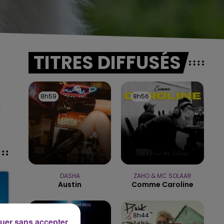
TITRES DIFFUSÉS
.
8h59
8h59
8h56
8h56
n
DASHA
ZAHO & MC SOLAAR
Austin
Comme Caroline
8h48
8h48
8h44
8h44
uer sans accepter