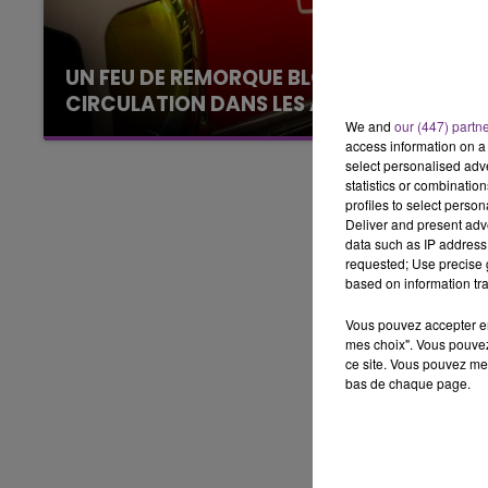
6h00 - 10h00
LA FAMILLE
UN FEU DE REMORQUE BLOQUE LA
CIRCULATION DANS LES ARDENNES
We and
our (447) partn
Un feu de remorque s'est déclaré ce mercredi
access information on a 
en fin de matinée sur l'A34.
select personalised ad
statistics or combinatio
profiles to select person
Deliver and present adv
data such as IP address 
requested; Use precise g
based on information tra
Vous pouvez accepter en 
mes choix". Vous pouvez
ce site. Vous pouvez met
bas de chaque page.
10h00 - 14h00