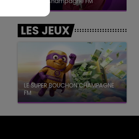
Le Club Champagne FM
LES JEUX
LE SUPER BOUCHON CHAMPAGNE
FM
avec La Famille Champagne FM, à 8H10