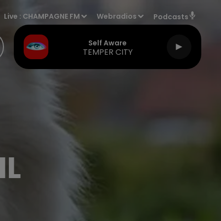
Live :
CHAMPAGNE FM
Webradios
Podcasts
Self Aware
TEMPER CITY
IL