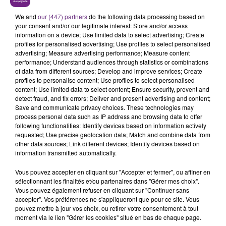
L'INSPECTION DU TRAVAIL RAPPELLE À
L'ORDRE SUR LES CONDITIONS DE...
We and
our (447) partners
do the following data processing based on
your consent and/or our legitimate interest: Store and/or access
Alors que les dates de début des vendange 2026
information on a device; Use limited data to select advertising; Create
s'est avéré être plus précoce que prévu,
profiles for personalised advertising; Use profiles to select personalised
l'inspection du Travail en profite pour rappeler
advertising; Measure advertising performance; Measure content
TITRES DIFFUSÉS
performance; Understand audiences through statistics or combinations
les conditions de...
of data from different sources; Develop and improve services; Create
profiles to personalise content; Use profiles to select personalised
content; Use limited data to select content; Ensure security, prevent and
4h33
4h33
4h29
4h29
detect fraud, and fix errors; Deliver and present advertising and content;
Save and communicate privacy choices. These technologies may
process personal data such as IP address and browsing data to offer
following functionalities: Identify devices based on information actively
requested; Use precise geolocation data; Match and combine data from
other data sources; Link different devices; Identify devices based on
information transmitted automatically.
Vous pouvez accepter en cliquant sur "Accepter et fermer", ou affiner en
sélectionnant les finalités et/ou partenaires dans "Gérer mes choix".
Vous pouvez également refuser en cliquant sur "Continuer sans
CHRISTOPHE WILLEM
RIHANNA FEAT. CALVIN HARRIS
accepter". Vos préférences ne s'appliqueront que pour ce site. Vous
Systaime
We Found Love
pouvez mettre à jour vos choix, ou retirer votre consentement à tout
moment via le lien "Gérer les cookies" situé en bas de chaque page.