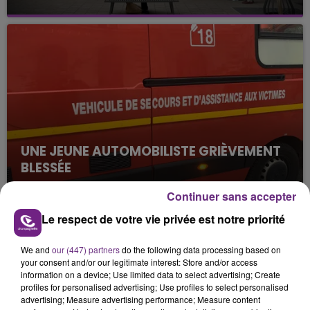
C'était l'une des institutions du centre-ville
rémois. Le magasin JouéClub est contraint de
fermer ses portes.
UNE JEUNE AUTOMOBILISTE GRIÈVEMENT
BLESSÉE
Une automobiliste s'est retrouvée piégée dans
Continuer sans accepter
son véhicule après une collision avec un poids
lourd. Très grièvement blessée, la jeune femme
Le respect de votre vie privée est notre priorité
TITRES DIFFUSÉS
de 20 ans a été...
We and
our (447) partners
do the following data processing based on
your consent and/or our legitimate interest: Store and/or access
11h39
11h39
11h36
11h36
information on a device; Use limited data to select advertising; Create
profiles for personalised advertising; Use profiles to select personalised
advertising; Measure advertising performance; Measure content