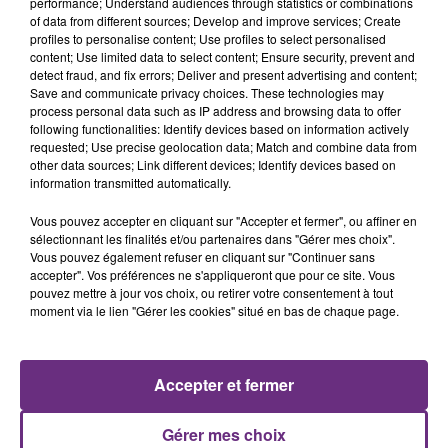
performance; Understand audiences through statistics or combinations
of data from different sources; Develop and improve services; Create
profiles to personalise content; Use profiles to select personalised
content; Use limited data to select content; Ensure security, prevent and
detect fraud, and fix errors; Deliver and present advertising and content;
Save and communicate privacy choices. These technologies may
process personal data such as IP address and browsing data to offer
following functionalities: Identify devices based on information actively
requested; Use precise geolocation data; Match and combine data from
RAYE
ALEX WARREN
other data sources; Link different devices; Identify devices based on
Where Is My Husband!
Fever Dream
information transmitted automatically.
11h30
11h30
11h26
11h26
Vous pouvez accepter en cliquant sur "Accepter et fermer", ou affiner en
sélectionnant les finalités et/ou partenaires dans "Gérer mes choix".
Vous pouvez également refuser en cliquant sur "Continuer sans
accepter". Vos préférences ne s'appliqueront que pour ce site. Vous
pouvez mettre à jour vos choix, ou retirer votre consentement à tout
moment via le lien "Gérer les cookies" situé en bas de chaque page.
Accepter et fermer
AMBRE
NO DOUBT
Gérer mes choix
J'me Demande
It's My Life