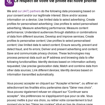
Le respect de votre vie privée est notre priorité
LE MAGASIN JOUÉCLUB DE REIMS FERME
SES PORTES
We and
our (447) partners
do the following data processing based on
your consent and/or our legitimate interest: Store and/or access
C'était l'une des institutions du centre-ville
information on a device; Use limited data to select advertising; Create
rémois. Le magasin JouéClub est contraint de
profiles for personalised advertising; Use profiles to select personalised
fermer ses portes.
advertising; Measure advertising performance; Measure content
TITRES DIFFUSÉS
performance; Understand audiences through statistics or combinations
of data from different sources; Develop and improve services; Create
profiles to personalise content; Use profiles to select personalised
content; Use limited data to select content; Ensure security, prevent and
12h29
12h29
12h25
12h25
detect fraud, and fix errors; Deliver and present advertising and content;
Save and communicate privacy choices. These technologies may
process personal data such as IP address and browsing data to offer
following functionalities: Identify devices based on information actively
requested; Use precise geolocation data; Match and combine data from
other data sources; Link different devices; Identify devices based on
information transmitted automatically.
Vous pouvez accepter en cliquant sur "Accepter et fermer", ou affiner en
sélectionnant les finalités et/ou partenaires dans "Gérer mes choix".
Vous pouvez également refuser en cliquant sur "Continuer sans
DJ GOJA & JASON DERULO &
KALEO
accepter". Vos préférences ne s'appliqueront que pour ce site. Vous
Way Down We Go
MELODY
pouvez mettre à jour vos choix, ou retirer votre consentement à tout
Mi Chico
moment via le lien "Gérer les cookies" situé en bas de chaque page.