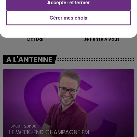
Accepter et fermer
Gérer mes choix
SHAKIRA FEAT. BURNA BOY
PIERRE DE MAERE
Dai Dai
Je Pense A Vous
A L'ANTENNE
7h00 - 12h00
LE WEEK-END CHAMPAGNE FM