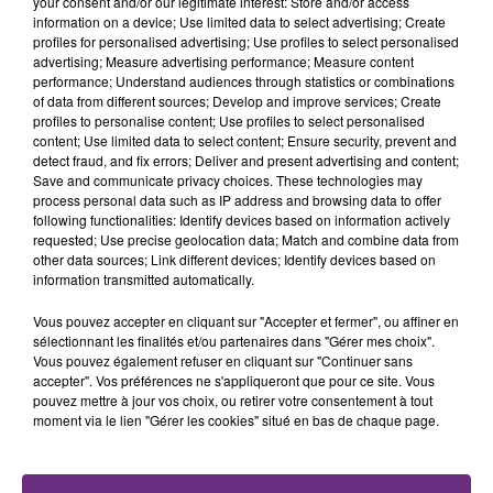
your consent and/or our legitimate interest: Store and/or access
fermer ses portes.
TITRES DIFFUSÉS
information on a device; Use limited data to select advertising; Create
profiles for personalised advertising; Use profiles to select personalised
advertising; Measure advertising performance; Measure content
performance; Understand audiences through statistics or combinations
10h07
10h07
10h04
10h04
of data from different sources; Develop and improve services; Create
profiles to personalise content; Use profiles to select personalised
content; Use limited data to select content; Ensure security, prevent and
detect fraud, and fix errors; Deliver and present advertising and content;
Save and communicate privacy choices. These technologies may
process personal data such as IP address and browsing data to offer
following functionalities: Identify devices based on information actively
requested; Use precise geolocation data; Match and combine data from
other data sources; Link different devices; Identify devices based on
information transmitted automatically.
ZAHO & MC SOLAAR
NIRVANA
Vous pouvez accepter en cliquant sur "Accepter et fermer", ou affiner en
Comme Caroline
Come As You Are
sélectionnant les finalités et/ou partenaires dans "Gérer mes choix".
Vous pouvez également refuser en cliquant sur "Continuer sans
accepter". Vos préférences ne s'appliqueront que pour ce site. Vous
10h00
10h00
9h57
9h57
pouvez mettre à jour vos choix, ou retirer votre consentement à tout
moment via le lien "Gérer les cookies" situé en bas de chaque page.