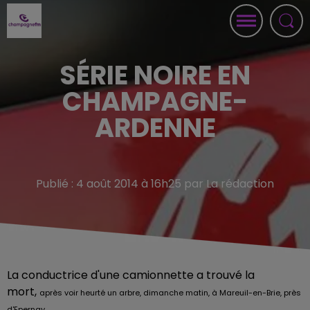
SÉRIE NOIRE EN
CHAMPAGNE-
ARDENNE
Publié : 4 août 2014 à 16h25 par La rédaction
La conductrice d'une camionnette a trouvé la
mort,
après voir heurté un arbre, dimanche
matin, à Mareuil-en-Brie, près
d'Epernay.