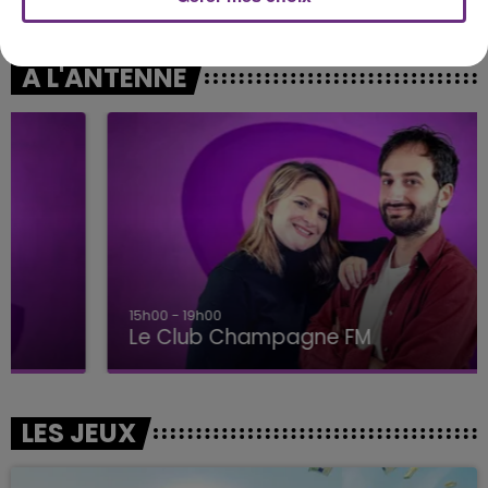
Ca Fait Mal
Dracula
A L'ANTENNE
15h00 - 19h00
Le Club Champagne FM
LES JEUX