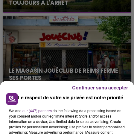
TOUJOURS À L'ARRÊT
Cela fait déjà une semaine que la centrale
nucléaire ardennaise est à l'arrêt. Une situation
justifiée par la sécheresse intense qui est toujours
présente.
LE MAGASIN JOUÉCLUB DE REIMS FERME
SES PORTES
C'était l'une des institutions du centre-ville
Continuer sans accepter
rémois. Le magasin JouéClub est contraint de
Le respect de votre vie privée est notre priorité
fermer ses portes.
TITRES DIFFUSÉS
We and
our (447) partners
do the following data processing based on
your consent and/or our legitimate interest: Store and/or access
information on a device; Use limited data to select advertising; Create
20h25
20h25
20h22
20h22
profiles for personalised advertising; Use profiles to select personalised
advertising; Measure advertising performance; Measure content