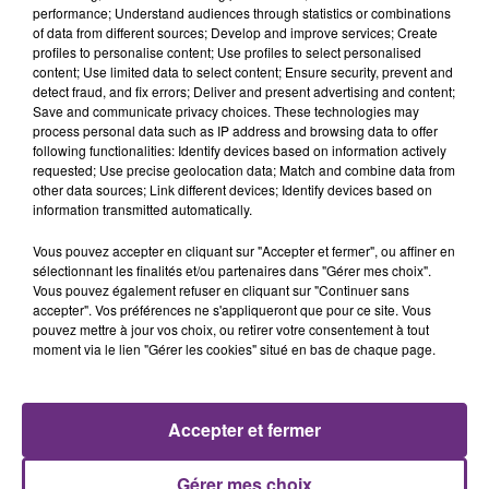
performance; Understand audiences through statistics or combinations
of data from different sources; Develop and improve services; Create
profiles to personalise content; Use profiles to select personalised
content; Use limited data to select content; Ensure security, prevent and
detect fraud, and fix errors; Deliver and present advertising and content;
Save and communicate privacy choices. These technologies may
process personal data such as IP address and browsing data to offer
following functionalities: Identify devices based on information actively
requested; Use precise geolocation data; Match and combine data from
DAVID GUETTA
ALEX WARREN
other data sources; Link different devices; Identify devices based on
Memories
Passenger
information transmitted automatically.
Vous pouvez accepter en cliquant sur "Accepter et fermer", ou affiner en
20h19
20h19
20h16
20h16
sélectionnant les finalités et/ou partenaires dans "Gérer mes choix".
Vous pouvez également refuser en cliquant sur "Continuer sans
accepter". Vos préférences ne s'appliqueront que pour ce site. Vous
pouvez mettre à jour vos choix, ou retirer votre consentement à tout
moment via le lien "Gérer les cookies" situé en bas de chaque page.
Accepter et fermer
VITAA
TAME IMPALA & JENNIE
Gérer mes choix