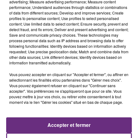
advertising; Measure advertising performance; Measure content
performance; Understand audiences through statistics or combinations
of data from different sources; Develop and improve services; Create
profiles to personalise content; Use profiles to select personalised
content; Use limited data to select content; Ensure security, prevent and
detect fraud, and fix errors; Deliver and present advertising and content;
Save and communicate privacy choices. These technologies may
process personal data such as IP address and browsing data to offer
following functionalities: Identify devices based on information actively
requested; Use precise geolocation data; Match and combine data from
other data sources; Link different devices; Identify devices based on
SIA
JULIEN LIEB
information transmitted automatically.
Chandelier
Dis-Moi Ou
Vous pouvez accepter en cliquant sur "Accepter et fermer", ou affiner en
17h03
17h03
17h00
17h00
sélectionnant les finalités et/ou partenaires dans "Gérer mes choix".
Vous pouvez également refuser en cliquant sur "Continuer sans
accepter". Vos préférences ne s'appliqueront que pour ce site. Vous
pouvez mettre à jour vos choix, ou retirer votre consentement à tout
moment via le lien "Gérer les cookies" situé en bas de chaque page.
Accepter et fermer