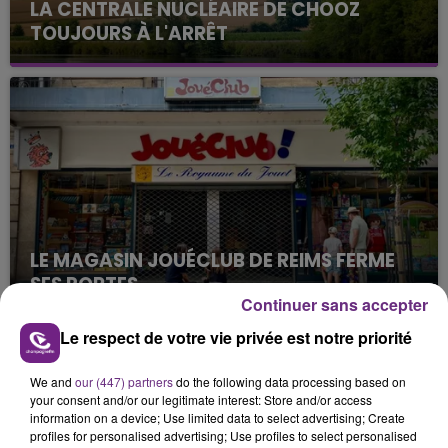
LA CENTRALE NUCLÉAIRE DE CHOOZ
TOUJOURS À L'ARRÊT
Cela fait déjà une semaine que la centrale
nucléaire ardennaise est à l'arrêt. Une situation
justifiée par la sécheresse intense qui est toujours
présente.
LE MAGASIN JOUÉCLUB DE REIMS FERME
SES PORTES
Continuer sans accepter
C'était l'une des institutions du centre-ville
rémois. Le magasin JouéClub est contraint de
Le respect de votre vie privée est notre priorité
fermer ses portes.
TITRES DIFFUSÉS
We and
our (447) partners
do the following data processing based on
your consent and/or our legitimate interest: Store and/or access
information on a device; Use limited data to select advertising; Create
17h09
17h09
17h07
17h07
profiles for personalised advertising; Use profiles to select personalised