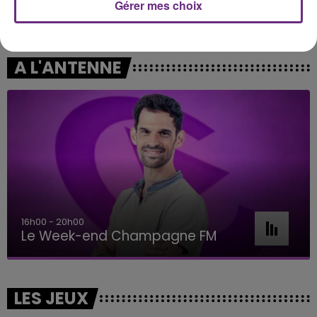
Gérer mes choix
CAPITAL CITIES
TEDDY SWIMS
Safe And Sound
Mr Know It All
A L'ANTENNE
16h00 - 20h00
Le Week-end Champagne FM
LES JEUX