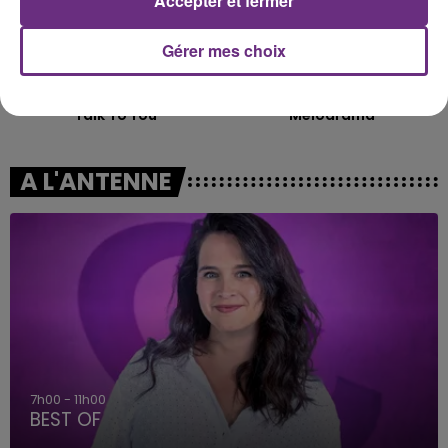
Accepter et fermer
Gérer mes choix
ANOTR & 54 ULTRA
DISIZ & THEODORA
Talk To You
Melodrama
A L'ANTENNE
7h00 - 11h00
BEST OF