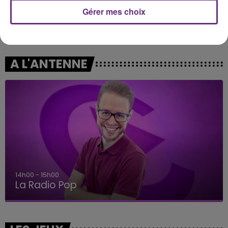
Gérer mes choix
AMIR
ALEX WARREN
On Dirait
Fever Dream
A L'ANTENNE
14h00 - 15h00
La Radio Pop