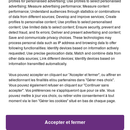
profiles for personalised advertising; Use profiles to select personalised
1h45
1h45
1h42
1h42
advertising; Measure advertising performance; Measure content
performance; Understand audiences through statistics or combinations
of data from different sources; Develop and improve services; Create
profiles to personalise content; Use profiles to select personalised
content; Use limited data to select content; Ensure security, prevent and
detect fraud, and fix errors; Deliver and present advertising and content;
Save and communicate privacy choices. These technologies may
process personal data such as IP address and browsing data to offer
following functionalities: Identify devices based on information actively
requested; Use precise geolocation data; Match and combine data from
other data sources; Link different devices; Identify devices based on
information transmitted automatically.
BENSON BOONE
TAYLOR SWIFT
The Time Of My Life
I Knew It, I Knew You
Vous pouvez accepter en cliquant sur "Accepter et fermer", ou affiner en
sélectionnant les finalités et/ou partenaires dans "Gérer mes choix".
1h39
1h39
1h36
1h36
Vous pouvez également refuser en cliquant sur "Continuer sans
accepter". Vos préférences ne s'appliqueront que pour ce site. Vous
pouvez mettre à jour vos choix, ou retirer votre consentement à tout
moment via le lien "Gérer les cookies" situé en bas de chaque page.
Accepter et fermer