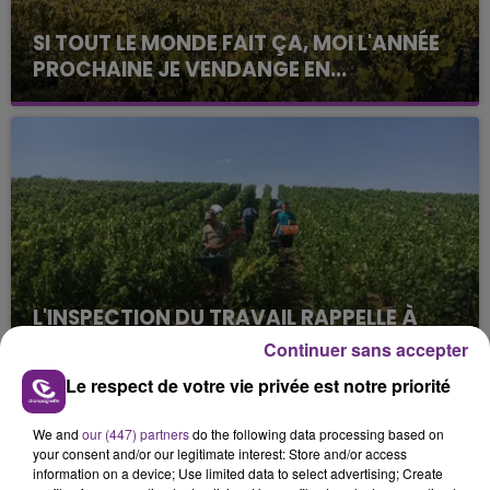
SI TOUT LE MONDE FAIT ÇA, MOI L'ANNÉE
PROCHAINE JE VENDANGE EN...
La vendange en Champagne a débuté ce jeudi 6
août dans la commune de Montgueux (Aube). Du
jamais vu !
L'INSPECTION DU TRAVAIL RAPPELLE À
L'ORDRE SUR LES CONDITIONS DE...
Continuer sans accepter
Alors que les dates de début des vendange 2026
Le respect de votre vie privée est notre priorité
s'est avéré être plus précoce que prévu,
l'inspection du Travail en profite pour rappeler
TITRES DIFFUSÉS
We and
our (447) partners
do the following data processing based on
les conditions de...
your consent and/or our legitimate interest: Store and/or access
information on a device; Use limited data to select advertising; Create