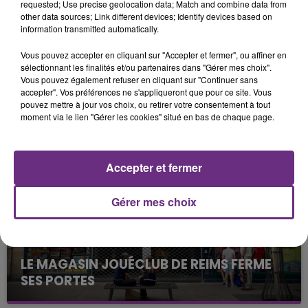
requested; Use precise geolocation data; Match and combine data from
other data sources; Link different devices; Identify devices based on
information transmitted automatically.
Vous pouvez accepter en cliquant sur "Accepter et fermer", ou affiner en
sélectionnant les finalités et/ou partenaires dans "Gérer mes choix".
Vous pouvez également refuser en cliquant sur "Continuer sans
LA CENTRALE NUCLÉAIRE DE CHOOZ
accepter". Vos préférences ne s'appliqueront que pour ce site. Vous
pouvez mettre à jour vos choix, ou retirer votre consentement à tout
TOUJOURS À L'ARRÊT
moment via le lien "Gérer les cookies" situé en bas de chaque page.
Cela fait déjà une semaine que la centrale
nucléaire ardennaise est à l'arrêt. Une situation
justifiée par la sécheresse intense qui est toujours
Accepter et fermer
présente.
Gérer mes choix
LE MAGASIN JOUÉCLUB DE REIMS FERME
SES PORTES
C'était l'une des institutions du centre-ville