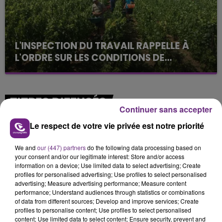
L'INSPECTION DU TRAVAIL RAPPELLE À
L'ORDRE SUR LES CONDITIONS DE...
Alors que les dates de début des vendange 2026
s'est avéré être plus précoce que prévu,
l'inspection du Travail en profite pour rappeler
TITRES DIFFUSÉS
les conditions de...
Continuer sans accepter
Le respect de votre vie privée est notre priorité
6h30
6h30
6h26
6h26
We and
our (447) partners
do the following data processing based on
your consent and/or our legitimate interest: Store and/or access
information on a device; Use limited data to select advertising; Create
profiles for personalised advertising; Use profiles to select personalised
advertising; Measure advertising performance; Measure content
performance; Understand audiences through statistics or combinations
of data from different sources; Develop and improve services; Create
profiles to personalise content; Use profiles to select personalised
content; Use limited data to select content; Ensure security, prevent and