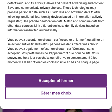
detect fraud, and fix errors; Deliver and present advertising and content;
ALICIA KEYS
BENSON BOONE
Save and communicate privacy choices. These technologies may
Girl On Fire
The Time Of My Life
process personal data such as IP address and browsing data to offer
following functionalities: Identify devices based on information actively
requested; Use precise geolocation data; Match and combine data from
6h23
6h23
6h20
6h20
other data sources; Link different devices; Identify devices based on
information transmitted automatically.
Vous pouvez accepter en cliquant sur "Accepter et fermer", ou affiner en
sélectionnant les finalités et/ou partenaires dans "Gérer mes choix".
Vous pouvez également refuser en cliquant sur "Continuer sans
accepter". Vos préférences ne s'appliqueront que pour ce site. Vous
pouvez mettre à jour vos choix, ou retirer votre consentement à tout
moment via le lien "Gérer les cookies" situé en bas de chaque page.
BIRDY
TAME IMPALA & JENNIE
Skinny Love
Dracula
Accepter et fermer
A L'ANTENNE
Gérer mes choix