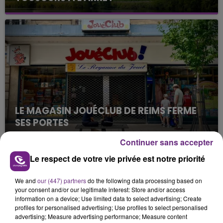
Cela fait déjà une semaine que la centrale
nucléaire ardennaise est à l'arrêt. Une situation
justifiée par la sécheresse intense qui est toujours
présente.
LE MAGASIN JOUÉCLUB DE REIMS FERME
SES PORTES
C'était l'une des institutions du centre-ville
Continuer sans accepter
rémois. Le magasin JouéClub est contraint de
Le respect de votre vie privée est notre priorité
fermer ses portes.
TITRES DIFFUSÉS
We and
our (447) partners
do the following data processing based on
your consent and/or our legitimate interest: Store and/or access
5h23
5h23
5h19
5h19
information on a device; Use limited data to select advertising; Create
profiles for personalised advertising; Use profiles to select personalised
advertising; Measure advertising performance; Measure content