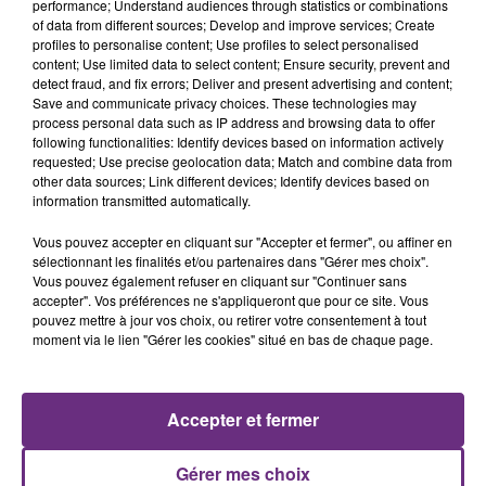
performance; Understand audiences through statistics or combinations
of data from different sources; Develop and improve services; Create
profiles to personalise content; Use profiles to select personalised
content; Use limited data to select content; Ensure security, prevent and
detect fraud, and fix errors; Deliver and present advertising and content;
Save and communicate privacy choices. These technologies may
process personal data such as IP address and browsing data to offer
following functionalities: Identify devices based on information actively
requested; Use precise geolocation data; Match and combine data from
LANA DEL REY
ZAHO & MC SOLAAR
other data sources; Link different devices; Identify devices based on
Summertime Sadness
Comme Caroline
information transmitted automatically.
5h17
5h17
5h13
5h13
Vous pouvez accepter en cliquant sur "Accepter et fermer", ou affiner en
sélectionnant les finalités et/ou partenaires dans "Gérer mes choix".
Vous pouvez également refuser en cliquant sur "Continuer sans
accepter". Vos préférences ne s'appliqueront que pour ce site. Vous
pouvez mettre à jour vos choix, ou retirer votre consentement à tout
moment via le lien "Gérer les cookies" situé en bas de chaque page.
Accepter et fermer
AVA MAX
MYLES SMITH & NIALL HORAN
Gérer mes choix
Kings & Queens
Drive Safe