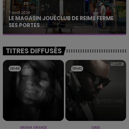
7 août 2026
LE MAGASIN JOUÉCLUB DE REIMS FERME
SES PORTES
C'était l'une des institutions du centre-ville
rémois. Le magasin JouéClub est contraint de
fermer ses portes.
TITRES DIFFUSÉS
13h46
13h46
13h42
13h42
ARIANA GRANDE
GIMS