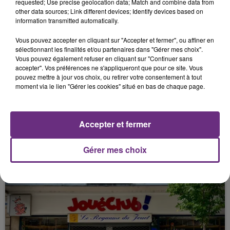
requested; Use precise geolocation data; Match and combine data from
other data sources; Link different devices; Identify devices based on
FIL D'ACTU
information transmitted automatically.
Vous pouvez accepter en cliquant sur "Accepter et fermer", ou affiner en
sélectionnant les finalités et/ou partenaires dans "Gérer mes choix".
Vous pouvez également refuser en cliquant sur "Continuer sans
accepter". Vos préférences ne s'appliqueront que pour ce site. Vous
pouvez mettre à jour vos choix, ou retirer votre consentement à tout
moment via le lien "Gérer les cookies" situé en bas de chaque page.
Accepter et fermer
7 août 2026
LA CENTRALE NUCLÉAIRE DE CHOOZ
TOUJOURS À L'ARRÊT
Gérer mes choix
Cela fait déjà une semaine que la centrale
nucléaire ardennaise est à l'arrêt. Une situation
justifiée par la sécheresse intense qui est toujours
présente.