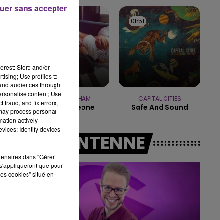
uer sans accepter
10h00 - 14h00
0h54
0h54
0h51
0h51
LE TICKET DE CAISSE
erest: Store and/or
tising; Use profiles to
tand audiences through
personalise content; Use
LUKAS GRAHAM
CAPITAL CITIES
 fraud, and fix errors;
Love Someone
Safe And Sound
 may process personal
mation actively
vices; Identify devices
A L'ANTENNE
rtenaires dans "Gérer
s'appliqueront que pour
les cookies" situé en