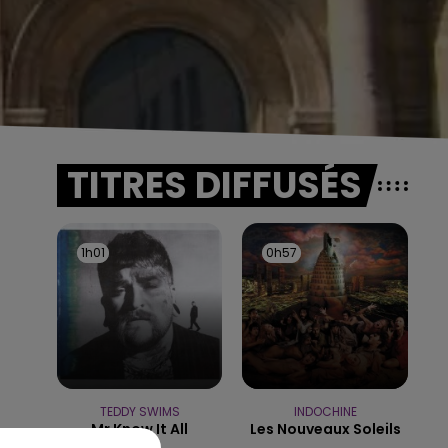
TITRES DIFFUSÉS
1h01
1h01
0h57
0h57
TEDDY SWIMS
INDOCHINE
Mr Know It All
Les Nouveaux Soleils