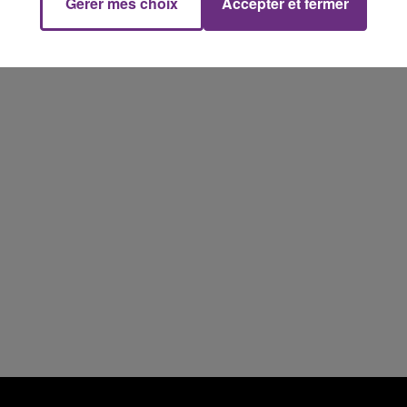
Gérer mes choix
Accepter et fermer
10h00 - 14h00
LE TICKET DE CAISSE