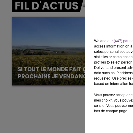
FIL D'ACTUS
5h00 - 6h00
LE BEST OF DE LA FAMILLE
CHAMPAGNE FM
We and
our (447) partn
access information on a 
select personalised ad
statistics or combinatio
profiles to select person
Deliver and present adv
SI TOUT LE MONDE FAIT ÇA, MOI L'ANNÉE
data such as IP address 
PROCHAINE JE VENDANGE EN...
requested; Use precise g
La vendange en Champagne a débuté ce jeudi
based on information tra
6 août dans la commune de Montgueux (Aube).
Vous pouvez accepter en 
Du jamais vu !
mes choix". Vous pouvez
ce site. Vous pouvez met
bas de chaque page.