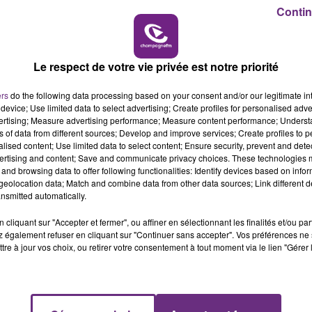
Contin
6h00 - 10h00
LA FAMILLE
Le respect de votre vie privée est notre priorité
ers
do the following data processing based on your consent and/or our legitimate int
device; Use limited data to select advertising; Create profiles for personalised adver
vertising; Measure advertising performance; Measure content performance; Unders
ns of data from different sources; Develop and improve services; Create profiles to 
alised content; Use limited data to select content; Ensure security, prevent and detect
ertising and content; Save and communicate privacy choices. These technologies
L'INSPECTION DU TRAVAIL RAPPELLE À
and browsing data to offer following functionalities: Identify devices based on infor
L'ORDRE SUR LES CONDITIONS DE...
eolocation data; Match and combine data from other data sources; Link different de
Alors que les dates de début des vendange
nsmitted automatically.
2026 s'est avéré être plus précoce que prévu,
cliquant sur "Accepter et fermer", ou affiner en sélectionnant les finalités et/ou pa
l'inspection du Travail en profite pour rappeler
 également refuser en cliquant sur "Continuer sans accepter". Vos préférences ne 
les conditions de...
tre à jour vos choix, ou retirer votre consentement à tout moment via le lien "Gérer 