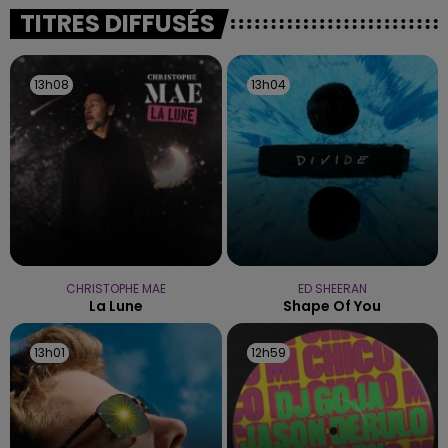
Une fête est donc organisée et vous êtes tous
TITRES DIFFUSÉS
conviés !
13h08
13h08
13h04
13h04
CHRISTOPHE MAE
ED SHEERAN
La Lune
Shape Of You
13h01
13h01
12h59
12h59