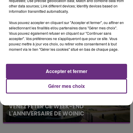
requested; Use precise geolocation data; Match and combine data from
other data sources; Link different devices; Identify devices based on
information transmitted automatically.
Vous pouvez accepter en cliquant sur "Accepter et fermer", ou affiner en
sélectionnant les finalités et/ou partenaires dans "Gérer mes choix".
UN FEU DE REMORQUE BLOQUE LA
Vous pouvez également refuser en cliquant sur "Continuer sans
CIRCULATION DANS LES ARDENNES
accepter". Vos préférences ne s'appliqueront que pour ce site. Vous
pouvez mettre à jour vos choix, ou retirer votre consentement à tout
Un feu de remorque s'est déclaré ce mercredi en
moment via le lien "Gérer les cookies" situé en bas de chaque page.
fin de matinée sur l'A34.
Accepter et fermer
Gérer mes choix
VENEZ FÊTER CE WEEK-END
L'ANNIVERSAIRE DE WOINIC
Ce samedi 8 août sera un grand jour :
l'anniversaire du plus gros sanglier du monde.