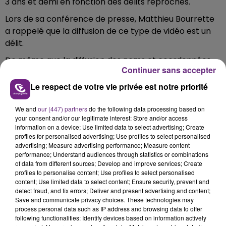
3 ans et demi en fonction des délits reprochés.
Lors de sa conférence de presse, Matthieu Bourrette
a rappelé que la diffusion de ce type de vidéo est un
délit.
De même que la diffusion des noms et coordonnées
Continuer sans accepter
de l’agresseur.
Le respect de votre vie privée est notre priorité
Plusieurs autres personnes pourraient d’ailleurs être
poursuivies.
We and
our (447) partners
do the following data processing based on
Le procureur a solennellement demandé aux
your consent and/or our legitimate interest: Store and/or access
information on a device; Use limited data to select advertising; Create
internautes de cesser le partage de cette vidéo, « par
profiles for personalised advertising; Use profiles to select personalised
respect envers la victime ».
advertising; Measure advertising performance; Measure content
performance; Understand audiences through statistics or combinations
of data from different sources; Develop and improve services; Create
FIL D'ACTUS
profiles to personalise content; Use profiles to select personalised
content; Use limited data to select content; Ensure security, prevent and
detect fraud, and fix errors; Deliver and present advertising and content;
Save and communicate privacy choices. These technologies may
process personal data such as IP address and browsing data to offer
following functionalities: Identify devices based on information actively