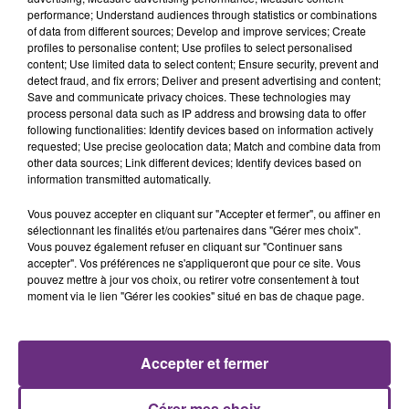
performance; Understand audiences through statistics or combinations
of data from different sources; Develop and improve services; Create
profiles to personalise content; Use profiles to select personalised
content; Use limited data to select content; Ensure security, prevent and
detect fraud, and fix errors; Deliver and present advertising and content;
Save and communicate privacy choices. These technologies may
process personal data such as IP address and browsing data to offer
DAVID GUETTA & ALPHAVILLE & AVA
MANON LISA
following functionalities: Identify devices based on information actively
Le Petit Pecheur
MAX
requested; Use precise geolocation data; Match and combine data from
Forever Young
other data sources; Link different devices; Identify devices based on
information transmitted automatically.
13h23
13h23
13h20
13h20
Vous pouvez accepter en cliquant sur "Accepter et fermer", ou affiner en
sélectionnant les finalités et/ou partenaires dans "Gérer mes choix".
Vous pouvez également refuser en cliquant sur "Continuer sans
accepter". Vos préférences ne s'appliqueront que pour ce site. Vous
pouvez mettre à jour vos choix, ou retirer votre consentement à tout
moment via le lien "Gérer les cookies" situé en bas de chaque page.
Accepter et fermer
LADY GAGA FEAT. BRADLEY
TAME IMPALA & JENNIE
Dracula
COOPER
Gérer mes choix