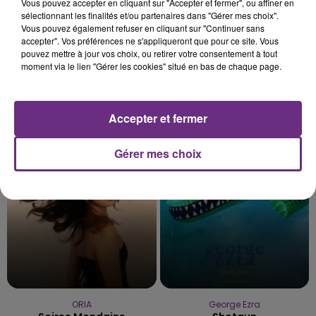
Vous pouvez accepter en cliquant sur "Accepter et fermer", ou affiner en
sélectionnant les finalités et/ou partenaires dans "Gérer mes choix".
Vous pouvez également refuser en cliquant sur "Continuer sans
accepter". Vos préférences ne s'appliqueront que pour ce site. Vous
pouvez mettre à jour vos choix, ou retirer votre consentement à tout
moment via le lien "Gérer les cookies" situé en bas de chaque page.
TAYLOR SWIFT
Rema
Accepter et fermer
I Knew It, I Knew You
Calm Down
Gérer mes choix
21h14
21h14
21h10
21h10
ORIA
George Ezra