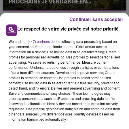
PROCHAINE JE VENDANGE EN...
La vendange en Champagne a débuté ce jeudi 6
août dans la commune de Montgueux (Aube). Du
Continuer sans accepter
jamais vu !
Le respect de votre vie privée est notre priorité
We and
our (447) partners
do the following data processing based on
your consent and/or our legitimate interest: Store and/or access
information on a device; Use limited data to select advertising; Create
profiles for personalised advertising; Use profiles to select personalised
advertising; Measure advertising performance; Measure content
L'INSPECTION DU TRAVAIL RAPPELLE À
performance; Understand audiences through statistics or combinations
L'ORDRE SUR LES CONDITIONS DE...
of data from different sources; Develop and improve services; Create
profiles to personalise content; Use profiles to select personalised
Alors que les dates de début des vendange 2026
content; Use limited data to select content; Ensure security, prevent and
s'est avéré être plus précoce que prévu,
detect fraud, and fix errors; Deliver and present advertising and content;
Save and communicate privacy choices. These technologies may
l'inspection du Travail en profite pour rappeler
TITRES DIFFUSÉS
process personal data such as IP address and browsing data to offer
les conditions de...
following functionalities: Identify devices based on information actively
requested; Use precise geolocation data; Match and combine data from
other data sources; Link different devices; Identify devices based on
21h20
21h20
21h17
21h17
information transmitted automatically.