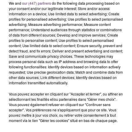
We and
our (447) partners
do the following data processing based on
rémois. Le magasin JouéClub est contraint de
your consent and/or our legitimate interest: Store and/or access
fermer ses portes.
information on a device; Use limited data to select advertising; Create
TITRES DIFFUSÉS
profiles for personalised advertising; Use profiles to select personalised
advertising; Measure advertising performance; Measure content
performance; Understand audiences through statistics or combinations
of data from different sources; Develop and improve services; Create
14h00
14h00
13h57
13h57
profiles to personalise content; Use profiles to select personalised
content; Use limited data to select content; Ensure security, prevent and
detect fraud, and fix errors; Deliver and present advertising and content;
Save and communicate privacy choices. These technologies may
process personal data such as IP address and browsing data to offer
following functionalities: Identify devices based on information actively
requested; Use precise geolocation data; Match and combine data from
other data sources; Link different devices; Identify devices based on
information transmitted automatically.
Vous pouvez accepter en cliquant sur "Accepter et fermer", ou affiner en
PIERRE DE MAERE
ALEX WARREN
sélectionnant les finalités et/ou partenaires dans "Gérer mes choix".
Je Pense A Vous
Ordinary
Vous pouvez également refuser en cliquant sur "Continuer sans
accepter". Vos préférences ne s'appliqueront que pour ce site. Vous
pouvez mettre à jour vos choix, ou retirer votre consentement à tout
13h49
13h49
13h46
13h46
moment via le lien "Gérer les cookies" situé en bas de chaque page.