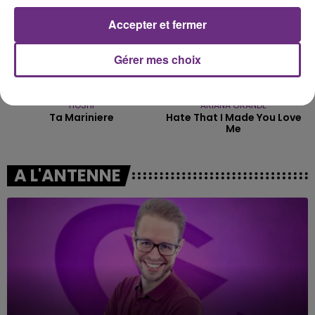
Accepter et fermer
Gérer mes choix
HOSHI
ARIANA GRANDE
Ta Mariniere
Hate That I Made You Love
Me
A L'ANTENNE