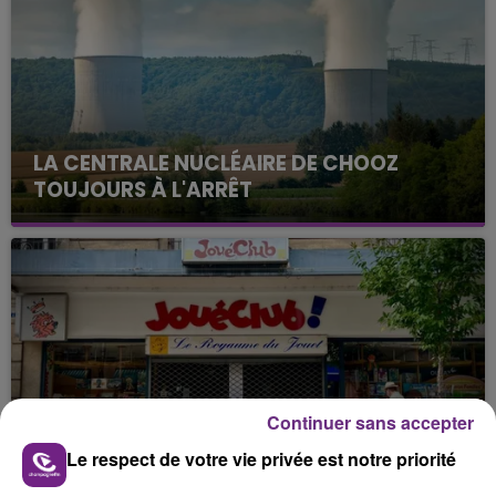
LA CENTRALE NUCLÉAIRE DE CHOOZ
TOUJOURS À L'ARRÊT
Cela fait déjà une semaine que la centrale
nucléaire ardennaise est à l'arrêt. Une situation
justifiée par la sécheresse intense qui est toujours
présente.
Continuer sans accepter
LE MAGASIN JOUÉCLUB DE REIMS FERME
Le respect de votre vie privée est notre priorité
SES PORTES
C'était l'une des institutions du centre-ville