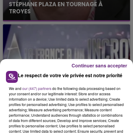
STÉPHANE PLAZA EN TOURNAGE À
TROYES
Continuer sans accepter
Le respect de votre vie privée est notre priorité
We and
our (447) partners
do the following data processing based on
your consent and/or our legitimate interest: Store and/or access
24 mars 2016
information on a device; Use limited data to select advertising; Create
CASTING DE LA FRANCE A UN
profiles for personalised advertising; Use profiles to select personalised
INCROYABLE TALENT
advertising; Measure advertising performance; Measure content
performance; Understand audiences through statistics or combinations
of data from different sources; Develop and improve services; Create
profiles to personalise content; Use profiles to select personalised
content; Use limited data to select content; Ensure security, prevent and