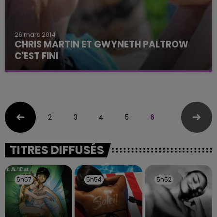
26 mars 2014
CHRIS MARTIN ET GWYNETH PALTROW
C'EST FINI
2
3
4
5
6
TITRES DIFFUSÉS
5h57
5h57
5h54
5h54
5h52
5h52