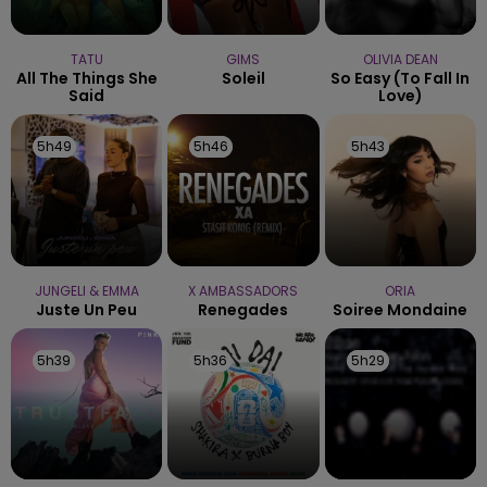
TATU
GIMS
OLIVIA DEAN
All The Things She
Soleil
So Easy (to Fall In
Said
Love)
5h49
5h49
5h46
5h46
5h43
5h43
JUNGELI & EMMA
X AMBASSADORS
ORIA
Juste Un Peu
Renegades
Soiree Mondaine
5h39
5h39
5h36
5h36
5h29
5h29