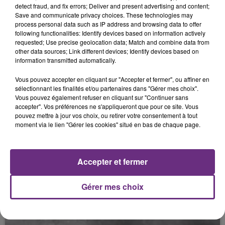
detect fraud, and fix errors; Deliver and present advertising and content;
Save and communicate privacy choices. These technologies may
process personal data such as IP address and browsing data to offer
following functionalities: Identify devices based on information actively
requested; Use precise geolocation data; Match and combine data from
other data sources; Link different devices; Identify devices based on
information transmitted automatically.
Vous pouvez accepter en cliquant sur "Accepter et fermer", ou affiner en
sélectionnant les finalités et/ou partenaires dans "Gérer mes choix".
Vous pouvez également refuser en cliquant sur "Continuer sans
30 septembre 2014
accepter". Vos préférences ne s'appliqueront que pour ce site. Vous
UN CHAMPAGNE AXONAIS AU MARIAGE
pouvez mettre à jour vos choix, ou retirer votre consentement à tout
moment via le lien "Gérer les cookies" situé en bas de chaque page.
DE GEORGE CLOONEY.
Accepter et fermer
Gérer mes choix